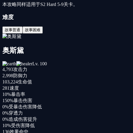
本攻略同样适用于S2 Hard 5-9关卡。
难度
故事普通
故事困难
奥斯黛
Lv.
100
4,793
攻击力
2,998
防御力
103,224
生命值
281
速度
10%
暴击率
150%
暴击伤害
0%
受暴击伤害降低
0%
穿透力
0%
造成伤害提升
10%
受伤害降低
136
效果命中