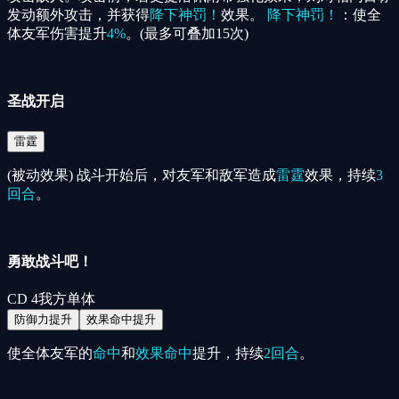
发动额外攻击，并获得
降下神罚！
效果。
降下神罚！
：使全
体友军伤害提升
4%
。(最多可叠加15次)
圣战开启
雷霆
(被动效果) 战斗开始后，对友军和敌军造成
雷霆
效果，持续
3
回合
。
勇敢战斗吧！
CD
4
我方单体
防御力提升
效果命中提升
使全体友军的
命中
和
效果命中
提升，持续
2回合
。