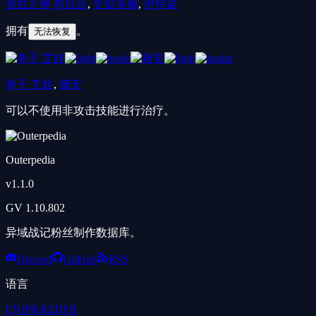
创世之神 布拉达
,
史提洛佩
,
伊特诺
拥有
。
无法恢复
单子 艾娃
,
黛安
可以不使用非攻击技能进行治疗。
Outerpedia
v
1.1.0
GV
1.10.802
异域战记粉丝制作数据库。
Discord
GitHub
RSS
语言
EN
JP
KR
ZH
FR