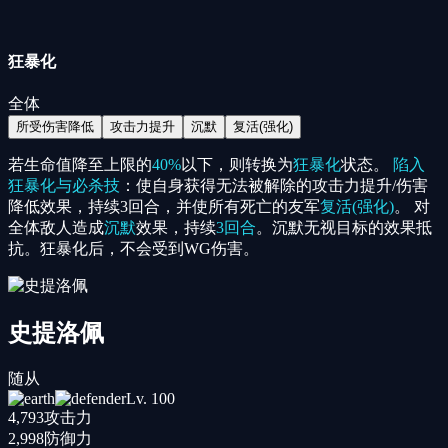
狂暴化
全体
所受伤害降低
攻击力提升
沉默
复活(强化)
若生命值降至上限的
40%
以下，则转换为
狂暴化
状态。
陷入
狂暴化与必杀技
：使自身获得无法被解除的攻击力提升/伤害
降低效果，持续3回合，并使所有死亡的友军
复活(强化)
。 对
全体敌人造成
沉默
效果，持续
3回合
。沉默无视目标的效果抵
抗。狂暴化后，不会受到WG伤害。
史提洛佩
随从
Lv.
100
4,793
攻击力
2,998
防御力