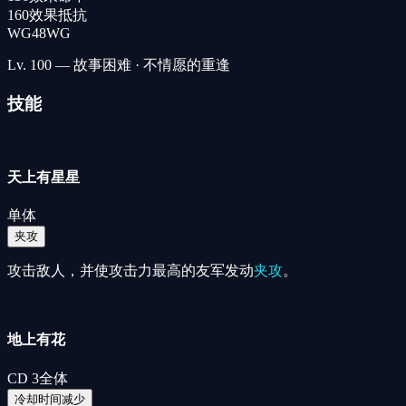
160
效果抵抗
WG
48
WG
Lv.
100
— 故事困难 · 不情愿的重逢
技能
天上有星星
单体
夹攻
攻击敌人，并使攻击力最高的友军发动
夹攻
。
地上有花
CD
3
全体
冷却时间减少