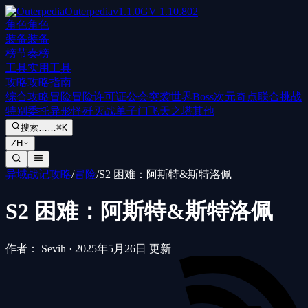
Outerpedia
v
1.1.0
GV
1.10.802
角色
角色
装备
装备
榜
节奏榜
工具
实用工具
攻略
攻略指南
综合攻略
冒险
冒险许可证
公会突袭
世界Boss
次元奇点
联合挑战
特别委托
异形怪歼灭战
单子门
飞天之塔
其他
搜索……
⌘K
ZH
异域战记攻略
/
冒险
/
S2 困难：阿斯特&斯特洛佩
S2 困难：阿斯特&斯特洛佩
作者： Sevih
·
2025年5月26日 更新