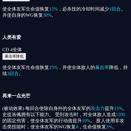
使全体友军生命值恢复
15%
，必杀技的冷却时间减少
1回合
。
并使自身的WG恢复
30%
。
人类有爱
CD
4
全体
暴击率降低
使全体友军生命值恢复
25%
，并使全体敌人的
暴击率
降低，持
续
3回合
。
再来一点光芒
(被动效果) 每回合使除自身外的全体友军的
攻击力
提升
15%
。
史提洛佩拥有以下能力。 受到攻击时，对全体敌人造成
1200
的固定伤害，使全体友军的行动值提升
10%
。 敌人使用非攻
击类技能时，使全体友军的WG恢复
4
，生命值恢复
3%
。