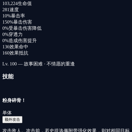
103,224
生命值
281
速度
10%
暴击率
150%
暴击伤害
0%
受暴击伤害降低
0%
穿透力
0%
造成伤害提升
136
效果命中
160
效果抵抗
Lv.
100
— 故事困难 · 不情愿的重逢
技能
粉身碎骨！
单体
额外攻击
攻击敌人。攻击前，若史提洛佩附带强化效果，则对相同目标