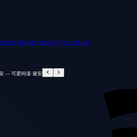
特别委托
异形怪歼灭战
单子门
飞天之塔
其他