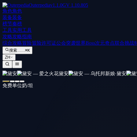
Outerpedia
v
1.1.0
GV
1.10.805
角色
角色
装备
装备
榜
节奏榜
工具
实用工具
攻略
攻略指南
综合攻略
冒险
冒险许可证
公会突袭
世界Boss
次元奇点
联合挑战
搜索……
⌘K
ZH
免费单位
奶/坦