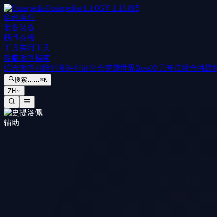
Outerpedia
v
1.1.0
GV
1.10.805
角色
角色
装备
装备
榜
节奏榜
工具
实用工具
攻略
攻略指南
综合攻略
冒险
冒险许可证
公会突袭
世界Boss
次元奇点
联合挑战
搜索……
⌘K
ZH
辅助