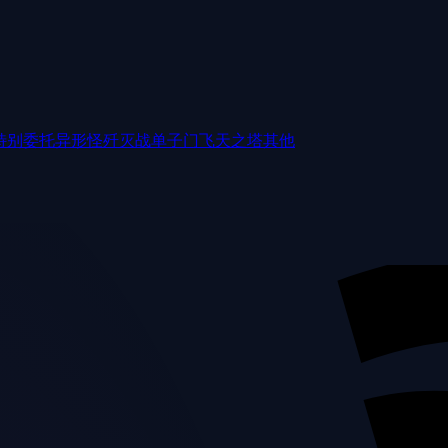
特别委托
异形怪歼灭战
单子门
飞天之塔
其他