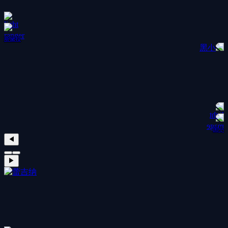
斯黛拉
小黑
◀
▶