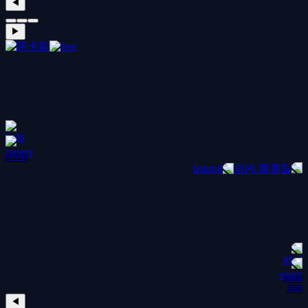
◀
▶
阿卡莉
诺希斯
内拉
◀