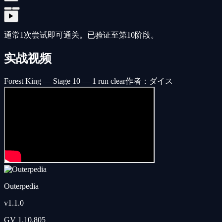
▶
通常1次尝试即可通关。已验证至第10阶段。
实战视频
Forest King — Stage 10 — 1 run clear
作者：ダイス
Outerpedia
v
1.1.0
GV
1.10.805