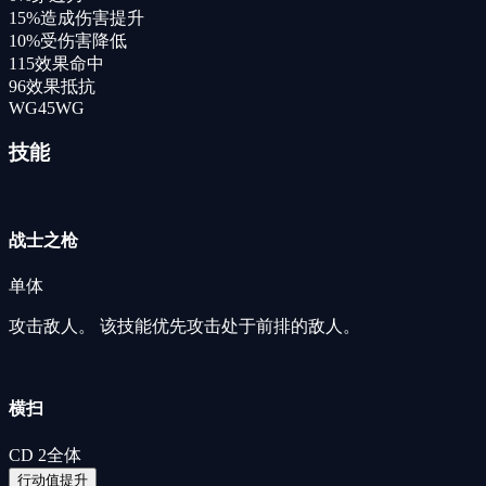
15%
造成伤害提升
10%
受伤害降低
115
效果命中
96
效果抵抗
WG
45
WG
技能
战士之枪
单体
攻击敌人。 该技能优先攻击处于前排的敌人。
横扫
CD
2
全体
行动值提升