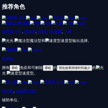
推荐角色
诺希斯 贝丝
,
蕾吉纳
,
创世之神 露娜
,
小黑
光
魔法型
和
速度型
输出选择。
斯黛拉
拥有
免疫和可解除
的
的
晕眩
晕眩
弱化效果持续时间减少
光
速度型
。
阿卡莉
,
诺希斯 内拉
辅助单位。