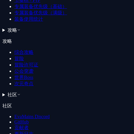
节奏榜 - PvP
专属装备优先级（基础）
专属装备优先级（满级）
装备使用统计
攻略
攻略
综合攻略
冒险
冒险许可证
公会突袭
世界Boss
次元奇点
社区
社区
EvaMains Discord
GitHub
贡献者
更新日志