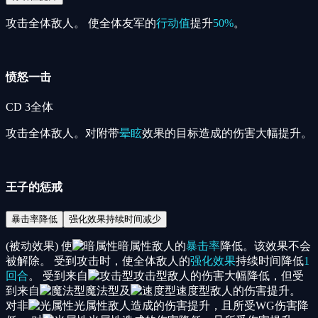
攻击全体敌人。 使全体友军的
行动值
提升
50%
。
愤怒一击
CD
3
全体
攻击全体敌人。对附带
晕眩
效果的目标造成的伤害大幅提升。
王子的惩戒
暴击率降低
强化效果持续时间减少
(被动效果) 使
暗属性
敌人的
暴击率
降低。该效果不会
被解除。 受到攻击时，使全体敌人的
强化效果
持续时间降低
1
回合
。 受到来自
攻击型
敌人的伤害大幅降低，但受
到来自
魔法型
及
速度型
敌人的伤害提升。
对非
光属性
敌人造成的伤害提升，且所受WG伤害降