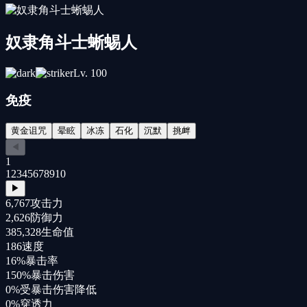
奴隶角斗士蜥蜴人
Lv.
100
免疫
黄金诅咒
晕眩
冰冻
石化
沉默
挑衅
◀
1
1
2
3
4
5
6
7
8
9
10
▶
6,767
攻击力
2,626
防御力
385,328
生命值
186
速度
16%
暴击率
150%
暴击伤害
0%
受暴击伤害降低
0%
穿透力