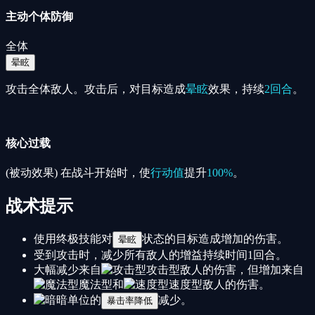
主动个体防御
全体
晕眩
攻击全体敌人。攻击后，对目标造成
晕眩
效果，持续
2回合
。
核心过载
(被动效果) 在战斗开始时，使
行动值
提升
100%
。
战术提示
使用终极技能对
状态的目标造成增加的伤害。
晕眩
受到攻击时，减少所有敌人的增益持续时间1回合。
大幅减少来自
攻击型
敌人的伤害，但增加来自
魔法型
和
速度型
敌人的伤害。
暗
单位的
减少。
暴击率降低