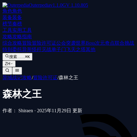
Outerpedia
v
1.1.0
GV
1.10.805
角色
角色
装备
装备
榜
节奏榜
工具
实用工具
攻略
攻略指南
综合攻略
冒险
冒险许可证
公会突袭
世界Boss
次元奇点
联合挑战
特别委托
异形怪歼灭战
单子门
飞天之塔
其他
搜索……
⌘K
ZH
异域战记攻略
/
冒险许可证
/
森林之王
森林之王
作者： Shiraen
·
2025年11月29日 更新