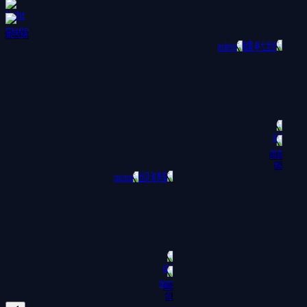
蕾吉纳
创世之神
露娜
诺希斯
贝丝