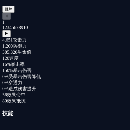
挑衅
◀
1
1
2
3
4
5
6
7
8
9
10
▶
4,651
攻击力
1,200
防御力
385,328
生命值
120
速度
16%
暴击率
150%
暴击伤害
0%
受暴击伤害降低
0%
穿透力
0%
造成伤害提升
56
效果命中
80
效果抵抗
技能