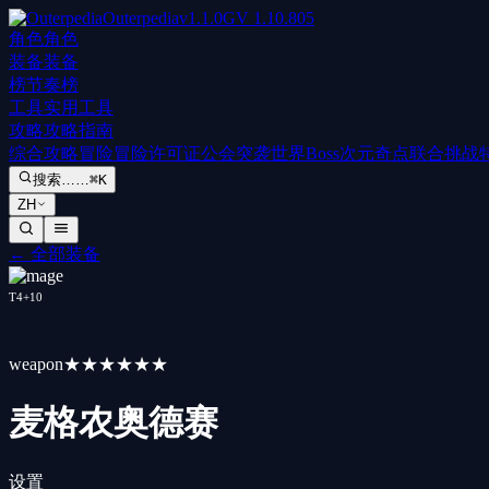
Outerpedia
v
1.1.0
GV
1.10.805
角色
角色
装备
装备
榜
节奏榜
工具
实用工具
攻略
攻略指南
综合攻略
冒险
冒险许可证
公会突袭
世界Boss
次元奇点
联合挑战
搜索……
⌘K
ZH
←
全部装备
T
4
+
10
weapon
★★★★★★
麦格农奥德赛
设置