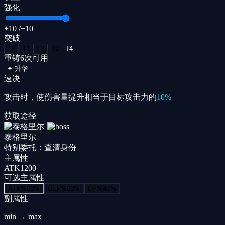
强化
+10
/+
10
突破
T
0
T
1
T
2
T
3
T
4
重铸
6
次可用
✦
升华
速决
攻击时，使伤害量提升相当于目标攻击力的
10%
获取途径
泰格里尔
特别委托：查清身份
主属性
ATK
1200
可选主属性
ATK%
60
%
DEF%
60
%
HP%
48
%
副属性
min → max