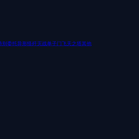
特别委托
异形怪歼灭战
单子门
飞天之塔
其他