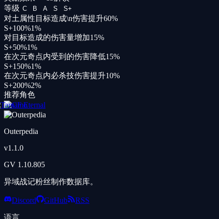
等级
C
B
A
S
S+
对土属性目标造成\n伤害提升
60
%
S+
100%
1
%
对目标造成的伤害量增加
15
%
S+
50%
1
%
在次元奇点内受到的伤害降低
15
%
S+
150%
1
%
在次元奇点内必杀技伤害提升
10
%
S+
200%
2
%
推荐角色
Outerpedia
v
1.1.0
GV
1.10.805
异域战记粉丝制作数据库。
Discord
GitHub
RSS
语言