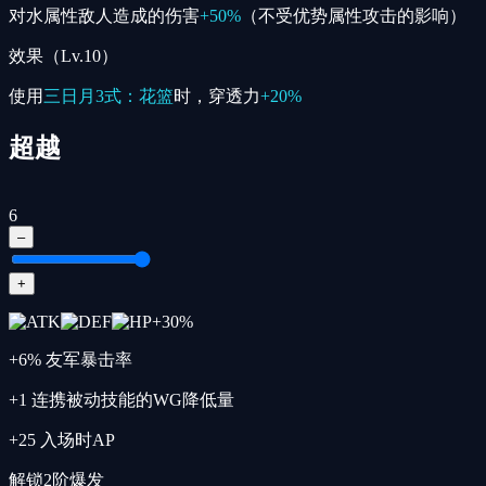
对水属性敌人造成的伤害
+50%
（不受优势属性攻击的影响）
效果（Lv.10）
使用
三日月3式：花篮
时，穿透力
+20%
超越
6
–
+
+
30
%
+6% 友军暴击率
+1 连携被动技能的WG降低量
+25 入场时AP
解锁2阶爆发