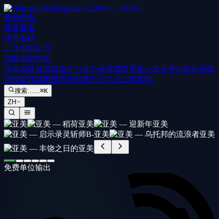
Outerpedia
v
1.1.0
GV
1.10.805
角色
角色
装备
装备
榜
节奏榜
工具
实用工具
攻略
攻略指南
综合攻略
冒险
冒险许可证
公会突袭
世界Boss
次元奇点
联合挑战
特别委托
异形怪歼灭战
单子门
飞天之塔
其他
搜索……
⌘K
ZH
免费单位
输出