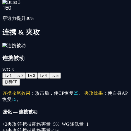
160
穿透力提升30%
连携 & 夹攻
连携被动
WG
3
Lv.
1
Lv.
2
Lv.
3
Lv.
4
Lv.
5
获得CP
连携收尾效果
：攻击后，使CP恢复
25
。
夹攻效果
：使自身AP
恢复
15
。
强化
—
连携被动
+
2
夹攻/连携技能伤害量+5%, WG降低量+1
+
3
夹攻/连携技能伤害量+5%