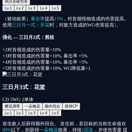
弱点击破伤害
Lv.
1
Lv.
2
Lv.
3
Lv.
4
Lv.
5
（被动效果）
暴击率
提高
15%
，对首领怪物造成的伤害提高。
使用
三日月一式：开花
时，对敌方造成的WG伤害提高
1
。
强化
—
三日月2式：剪枝
+
2
对首领造成的伤害量+10%
+
3
对首领造成的伤害量+10%, 暴击率 +5%
+
4
对首领造成的伤害量+10%, 暴击率 +5%
+
5
对首领造成的伤害量+10%, WG降低量+1
三日月3式：花篮
CD
5
WG
2
单体
樱花凋零
一朵梅花
额外回合
获得CP
Lv.
1
Lv.
2
Lv.
3
Lv.
4
Lv.
5
攻击敌人后获得额外回合。 攻击前，若目标的当前生命值在
90%
以下，则获得
一朵梅花
效果，持续
1回合
，并使伤害量 提