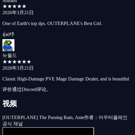
Shiraen
★
★
★
★
★
2026年3月21日
One of Earth's top dps. OUTERPLANE's Best Girl.
👍
0
👎
뉴월드
★
★
★
★
★
★
2026年3月21日
Classic High-Damage PVE Mage Damage Dealer, and is beautiful
评价通过Discord评论。
视频
[OUTERPLANE] The Passing Rain, Ame
作者：아우터플레인
공식 채널