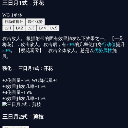
三日月1式：开花
WG
1
单体
行动值提升
属性优势
Lv.
1
Lv.
2
Lv.
3
Lv.
4
Lv.
5
攻击敌人。 根据附带的固有效果触发以下效果之一。 【一朵
梅花】：攻击敌人。攻击后，有
70%
的几率使自身
行动值
提升
20%
。 【樱花凋零】：攻击全体敌人。总是以
优势属性
施
展。
强化
—
三日月1式：开花
+
2
伤害量+5%, WG降低量+1
+
3
效果触发几率+15%
+
4
伤害量+15%
+
5
效果触发几率+15%
三日月2式：剪枝