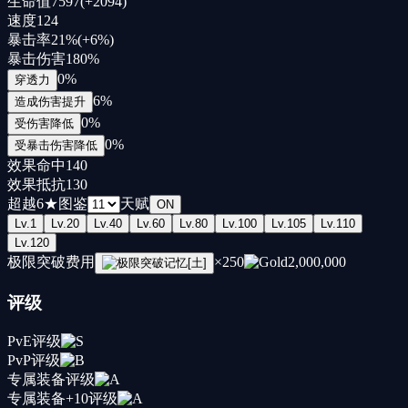
生命值
7597
(+
2094
)
速度
124
暴击率
21
%
(+
6
%
)
暴击伤害
180
%
0
%
穿透力
6
%
造成伤害提升
0
%
受伤害降低
0
%
受暴击伤害降低
效果命中
140
效果抵抗
130
超越
6
★
图鉴
天赋
ON
Lv.
1
Lv.
20
Lv.
40
Lv.
60
Lv.
80
Lv.
100
Lv.
105
Lv.
110
Lv.
120
极限突破费用
×
250
2,000,000
评级
PvE评级
PvP评级
专属装备评级
专属装备+10评级