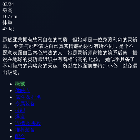
03/24
身高
167 cm
体重
47 kg
虽然亚美拥有悠闲自在的气质，但她却是一位身藏利剑的灵斩
师。 亚美与那些表达自己真实情感的朋友有所不同，是个不
愿意表露自己内心想法的人。她是灵斩师家族的嫡系后裔，据
说在地球的灵斩师组织中有着相当高的 地位。 她似乎具备了
不可轻忽的策略家的天赋，所以在她面前要特别小心，以免漏
出破绽。
概览
优缺点
属性 & 排名
专属装备
技能
爆发
连携 & 夹攻
推荐装备
配合