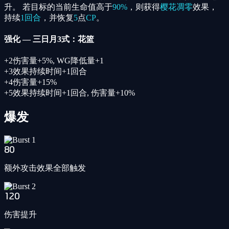
升。 若目标的当前生命值高于
90%
，则获得
樱花凋零
效果，
持续
1回合
，并恢复
5
点
CP
。
强化
—
三日月3式：花篮
+
2
伤害量+5%, WG降低量+1
+
3
效果持续时间+1回合
+
4
伤害量+15%
+
5
效果持续时间+1回合, 伤害量+10%
爆发
80
额外攻击效果全部触发
120
伤害提升