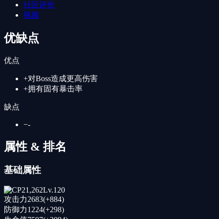
社区评价
视频
优缺点
优点
+
对Boss造成更高伤害
+
拥有固有暴击率
缺点
−
-
属性 & 排名
基础属性
21,262
Lv.
120
攻击力
2683
(+
884
)
防御力
1224
(+
298
)