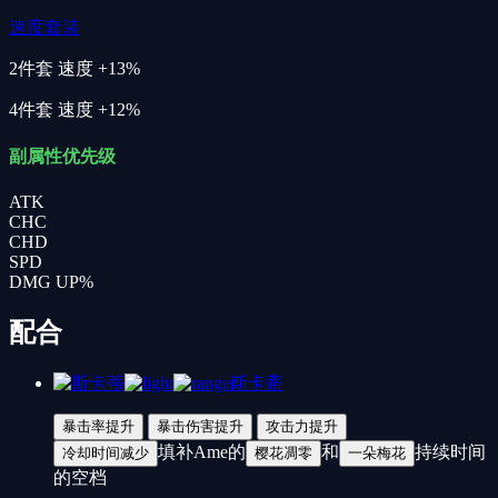
速度套装
2件套
速度 +13%
4件套
速度 +12%
副属性优先级
ATK
CHC
CHD
SPD
DMG UP%
配合
斯卡蒂
暴击率提升
暴击伤害提升
攻击力提升
填补Ame的
和
持续时间
冷却时间减少
樱花凋零
一朵梅花
的空档