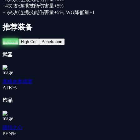
+
4
夹攻/连携技能伤害量+5%
+
5
夹攻/连携技能伤害量+5%, WG降低量+1
推荐装备
Speed
High Crit
Penetration
武器
麦格农奥德赛
ATK%
饰品
团结之心
PEN%