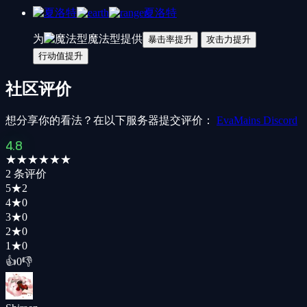
夏洛特
为
魔法型
提供
暴击率提升
攻击力提升
行动值提升
社区评价
想分享你的看法？在以下服务器提交评价：
EvaMains Discord
4.8
★
★
★
★
★
★
2 条评价
5
★
2
4
★
0
3
★
0
2
★
0
1
★
0
👍
0
👎