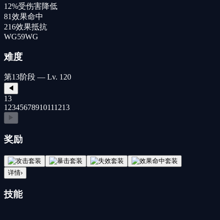
12%
受伤害降低
81
效果命中
216
效果抵抗
WG
59
WG
难度
第13阶段 — Lv. 120
◀
13
1
2
3
4
5
6
7
8
9
10
11
12
13
▶
奖励
详情
›
技能