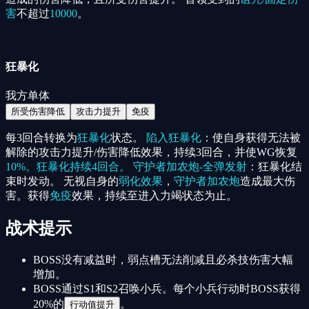
害
不超过
10000
。
狂暴化
我方单体
所受伤害降低
攻击力提升
免疫
每3回合转换为
狂暴化
状态。
陷入狂暴化
：使自身获得无法被
解除的攻击力提升/伤害降低效果，持续3回合，并使WG恢复
10%。狂暴化持续4回合。 守护者加农炮-全弹发射
：狂暴化结
束时发动。 无视自身的
弱化效果
，
守护者加农炮
造成最大伤
害。获得
免疫
效果，持续至进入力竭状态为止。
战术提示
BOSS没有减益时，弱点槽无法削减且必杀技伤害大幅
增加。
BOSS通过S1和S2召唤小兵。每个小兵行动时BOSS获得
20%的
。
行动值提升