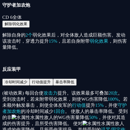
守护者加农炮
CD
6
全体
解除弱化效果
解除自身的
2个
弱化效果后，对全体敌人造成巨额伤害。发动
该攻击时，穿透力提升
15%
，且若自身附带
弱化效果
，则伤害
量降低。
反应装甲
冷却时间减少
行动值提升
暴击率降低
(被动效果) 每回合使
攻击力
提升。该效果最多可叠加
20次
。
受到攻击时，若未附带弱化效果，则使WG伤害降低
100%
。若
未额外触发暴击，则使全体友军的
行动值
提升
15%
，并使
守护
者加农炮
的冷却时间减少
1回合
。 使敌人的暴击率降低。 受到
的非
水属性
敌人的WG伤害量降低
50%
，并使对其造
成的伤害提升，且所受伤害降低。 使对
水属性
敌人
造成的伤害降低，且所受伤害提升。 首领受到的
诅咒/固定伤