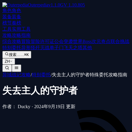
Outerpedia
v
1.1.0
GV
1.10.805
角色
角色
装备
装备
榜
节奏榜
工具
实用工具
攻略
攻略指南
综合攻略
冒险
冒险许可证
公会突袭
世界Boss
次元奇点
联合挑战
特别委托
异形怪歼灭战
单子门
飞天之塔
其他
搜索……
⌘K
ZH
异域战记攻略
/
特别委托
/
失去主人的守护者特殊委托攻略指南
失去主人的守护者
作者： Ducky
·
2024年9月19日 更新