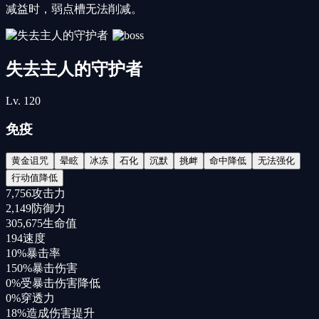
减益时，弱点槽无法削减。
失去主人的守护者
Lv.
120
免疫
黄金诅咒
晕眩
冰冻
石化
沉默
挑衅
命中降低
无法强化
行动值降低
7,756
攻击力
2,149
防御力
305,675
生命值
194
速度
10%
暴击率
150%
暴击伤害
0%
受暴击伤害降低
0%
穿透力
18%
造成伤害提升