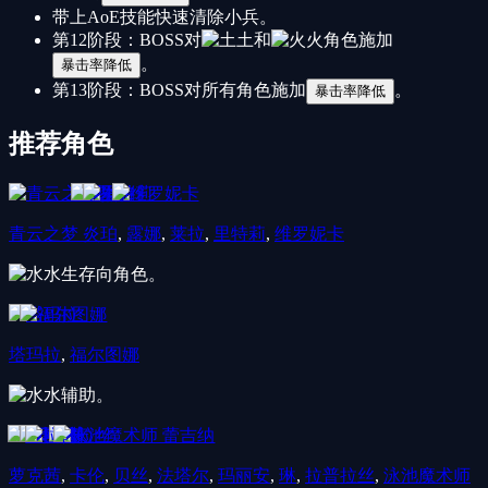
带上AoE技能快速清除小兵。
第12阶段：BOSS对
土
和
火
角色施加
。
暴击率降低
第13阶段：BOSS对所有角色施加
。
暴击率降低
推荐角色
青云之梦 炎珀
,
露娜
,
莱拉
,
里特莉
,
维罗妮卡
水
生存向角色。
塔玛拉
,
福尔图娜
水
辅助。
萝克茜
,
卡伦
,
贝丝
,
法塔尔
,
玛丽安
,
琳
,
拉普拉丝
,
泳池魔术师