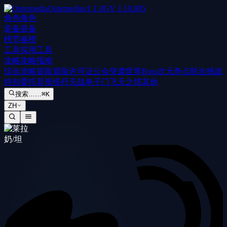
Outerpedia
v
1.1.0
GV
1.10.805
角色
角色
装备
装备
榜
节奏榜
工具
实用工具
攻略
攻略指南
综合攻略
冒险
冒险许可证
公会突袭
世界Boss
次元奇点
联合挑战
特别委托
异形怪歼灭战
单子门
飞天之塔
其他
搜索……
⌘K
ZH
奶/坦