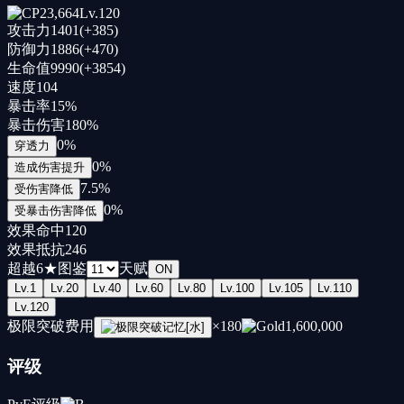
23,664
Lv.
120
攻击力
1401
(+
385
)
防御力
1886
(+
470
)
生命值
9990
(+
3854
)
速度
104
暴击率
15
%
暴击伤害
180
%
0
%
穿透力
0
%
造成伤害提升
7.5
%
受伤害降低
0
%
受暴击伤害降低
效果命中
120
效果抵抗
246
超越
6
★
图鉴
天赋
ON
Lv.
1
Lv.
20
Lv.
40
Lv.
60
Lv.
80
Lv.
100
Lv.
105
Lv.
110
Lv.
120
极限突破费用
×
180
1,600,000
评级