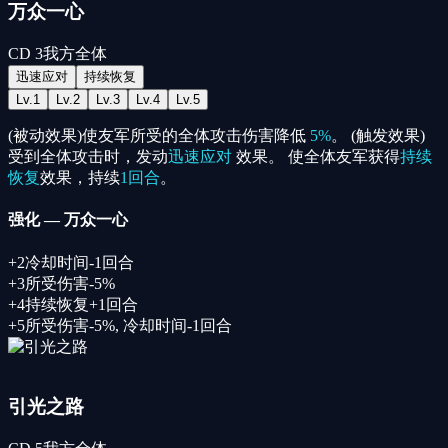
万众一心
CD
3
我方全体
迅速应对
持续恢复
Lv.
1
Lv.
2
Lv.
3
Lv.
4
Lv.
5
(被动效果)使友军所受的全体攻击伤害降低
5%
。 (触发效果)
受到全体攻击时，发动
迅速应对
效果。 使全体友军获得
持续
恢复
效果，持续
1回合
。
强化
—
万众一心
+
2
冷却时间-1回合
+
3
所受伤害-5%
+
4
持续恢复+1回合
+
5
所受伤害-5%
,
冷却时间-1回合
引光之路