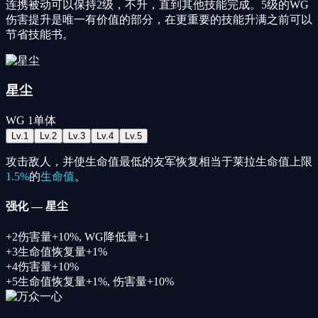
连携被动可以保持2级，不升，直到其他技能完成。5级的WG
伤害提升是唯一有价值的部分，在更重要的技能升满之前可以
节省技能书。
星尘
WG
1
单体
Lv.
1
Lv.
2
Lv.
3
Lv.
4
Lv.
5
攻击敌人，并使生命值最低的友军恢复相当于莱拉生命值上限
1.5%
的
生命值
。
强化
—
星尘
+
2
伤害量+10%
,
WG降低量+1
+
3
生命值恢复量+1%
+
4
伤害量+10%
+
5
生命值恢复量+1%
,
伤害量+10%