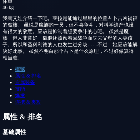
体重
46 kg
我替艾娃介绍一下吧。莱拉是能通过星星的位置占卜吉凶祸福
的魔族。 虽说是魔族的一员，但不喜争斗，对科学遗产也没
有很大的敌意。应该是抑制着想要争斗的心吧。 虽然是魔
族，但人非常好，貌似还照顾着因战争而失去父母的人类孩
子。所以和圣科利德的人也发生过分歧……不过，她应该能解
决好此事。 虽然不明白那个占卜是什么原理，不过好像算得
相当准。
概览
属性 & 排名
专属装备
技能
爆发
连携 & 夹攻
属性 & 排名
基础属性