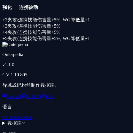
强化
—
连携被动
+
2
夹攻/连携技能伤害量+5%
,
WG降低量+1
+
3
夹攻/连携技能伤害量+5%
+
4
夹攻/连携技能伤害量+5%
+
5
夹攻/连携技能伤害量+5%
,
WG降低量+1
Outerpedia
v
1.1.0
GV
1.10.805
异域战记粉丝制作数据库。
Discord
GitHub
RSS
语言
EN
JP
KR
ZH
FR
数据库