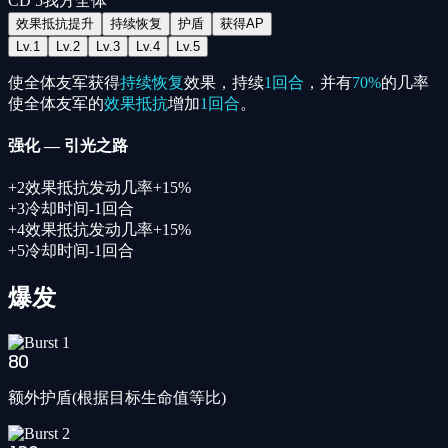
CD
5
我方全体
效果抵抗提升
持续恢复
护盾
获得AP
Lv.
1
Lv.
2
Lv.
3
Lv.
4
Lv.
5
使全体友军获得
持续恢复
效果，持续
1回合
，并有
70%
的几率
使全体友军的
效果抵抗
增加
1回合
。
强化
—
引光之路
+
2
效果抵抗发动几率+15%
+
3
冷却时间-1回合
+
4
效果抵抗发动几率+15%
+
5
冷却时间-1回合
爆发
80
额外护盾(根据目标生命值等比)