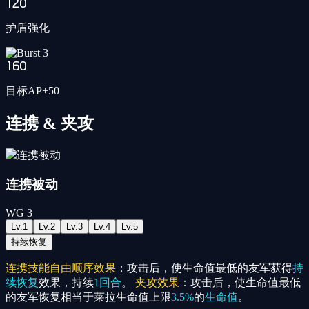
120
护盾强化
160
目标AP+50
连携 & 夹攻
连携被动
WG
3
Lv.
1
Lv.
2
Lv.
3
Lv.
4
Lv.
5
持续恢复
连携技能自由顺序效果
：攻击后，使生命值最低的友军获得
持
续恢复
效果，持续
1回合
。
夹攻效果
：攻击后，使生命值最低
的友军恢复相当于莱拉生命值上限
3.5%
的
生命值
。