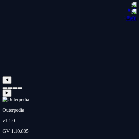
斯卡蒂
◀
▶
Outerpedia
v
1.1.0
GV
1.10.805