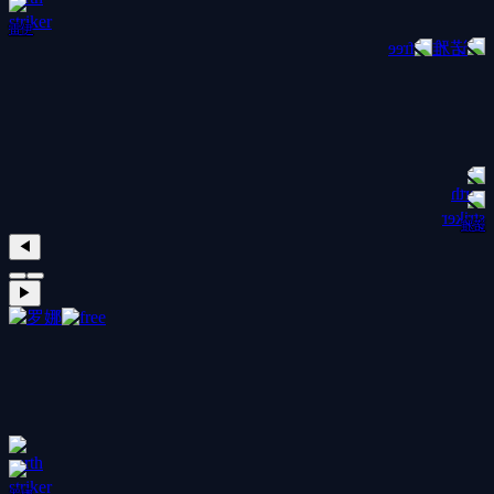
雷伊
诺雅
◀
▶
罗娜