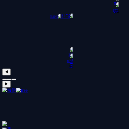
萨伊蓝
单子
艾娃
◀
▶