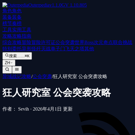
Outerpedia
v
1.1.0
GV
1.10.805
角色
角色
装备
装备
榜
节奏榜
工具
实用工具
攻略
攻略指南
综合攻略
冒险
冒险许可证
公会突袭
世界Boss
次元奇点
联合挑战
特别委托
异形怪歼灭战
单子门
飞天之塔
其他
搜索……
⌘K
ZH
异域战记攻略
/
公会突袭
/
狂人研究室 公会突袭攻略
狂人研究室 公会突袭攻略
作者： Sevih
·
2026年4月1日 更新