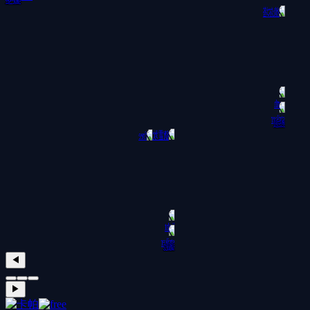
德尔塔
德雷坎
◀
▶