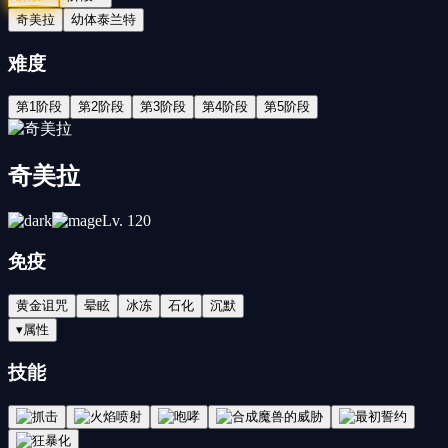
奇美拉
幼体泰兰特
难度
第1阶段
第2阶段
第3阶段
第4阶段
第5阶段
奇美拉
Lv.
120
免疫
黄金诅咒
晕眩
冰冻
石化
沉默
▾
属性
技能