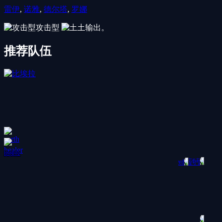
雷伊
,
诺雅
,
德尔塔
,
罗娜
攻击型
土
输出。
推荐队伍
比埃拉