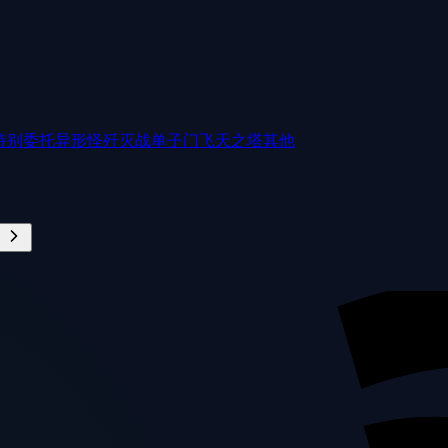
特别委托
异形怪歼灭战
单子门
飞天之塔
其他