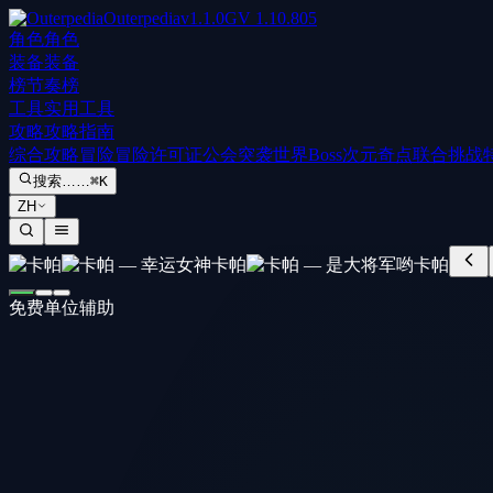
Outerpedia
v
1.1.0
GV
1.10.805
角色
角色
装备
装备
榜
节奏榜
工具
实用工具
攻略
攻略指南
综合攻略
冒险
冒险许可证
公会突袭
世界Boss
次元奇点
联合挑战
搜索……
⌘K
ZH
免费单位
辅助