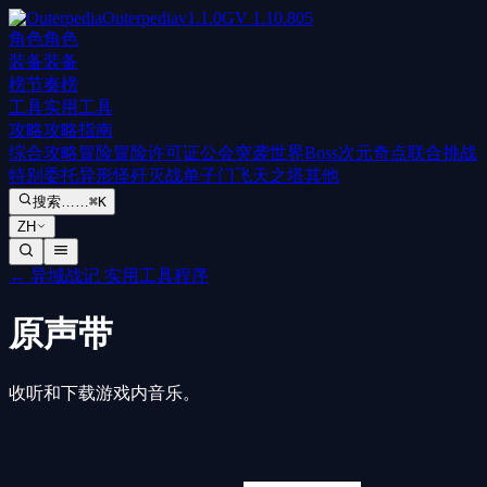
Outerpedia
v
1.1.0
GV
1.10.805
角色
角色
装备
装备
榜
节奏榜
工具
实用工具
攻略
攻略指南
综合攻略
冒险
冒险许可证
公会突袭
世界Boss
次元奇点
联合挑战
特别委托
异形怪歼灭战
单子门
飞天之塔
其他
搜索……
⌘K
ZH
←
异域战记 实用工具程序
原声带
收听和下载游戏内音乐。