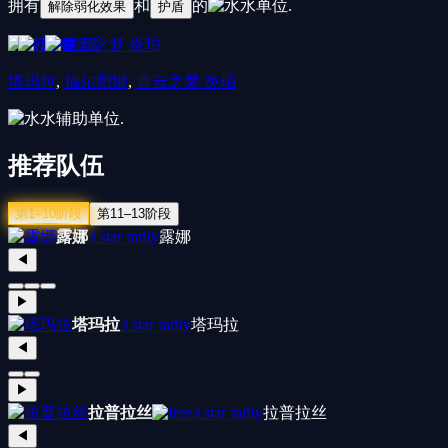
拥有
和
的
水
单位.
解除弱化效果
护盾
塔玛拉
,
福尔图娜
,
青云之梦 炎珀
水
辅助单位.
推荐队伍
第1–10阶段
第11–13阶段
露娜
3 star rarity
露娜
◀
▶
塔玛拉
3 star rarity
塔玛拉
◀
▶
拉普拉丝
3 star rarity
拉普拉丝
◀