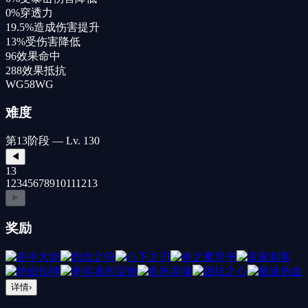
0%
穿透力
19.5%
造成伤害提升
13%
受伤害降低
96
效果命中
288
效果抵抗
WG
58
WG
难度
第13阶段 — Lv. 130
◀
13
1
2
3
4
5
6
7
8
9
10
11
12
13
▶
奖励
详情
›