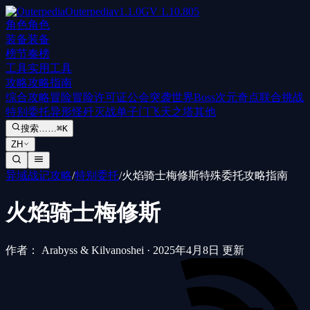
Outerpedia
v
1.1.0
GV
1.10.805
角色
角色
装备
装备
榜
节奏榜
工具
实用工具
攻略
攻略指南
综合攻略
冒险
冒险许可证
公会突袭
世界Boss
次元奇点
联合挑战
特别委托
异形怪歼灭战
单子门
飞天之塔
其他
搜索……
⌘K
ZH
异域战记攻略
/
特别委托
/
火焰骑士梅修斯特殊委托攻略指南
火焰骑士梅修斯
作者： Arabyss & Kilvanoshei
·
2025年4月8日 更新