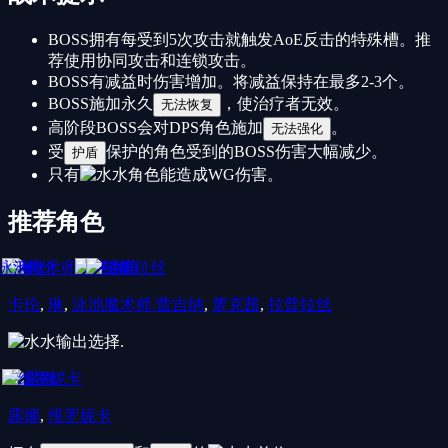
BOSS拥有每受到5次攻击就触发AoE反击的特殊槽。推
荐使用协同攻击和连锁攻击。
BOSS有减益时伤害增加。将减益保持在最多2-3个。
BOSS施加永久
，使治疗者无效。
无法恢复
高阶段BOSS会对DPS角色施加
。
无法强化
受
保护的角色受到的BOSS伤害大幅减少。
护盾
只有
水
角色能造成WG伤害。
推荐角色
卡伦
,
琳
,
泳池魔术师 蕾吉纳
,
萝克茜
,
拉普拉丝
水
输出选择.
露娜
,
维罗妮卡