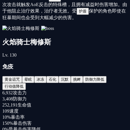
次攻击就触发AoE反击的特殊槽，且拥有减益时伤害增加。由
于他阻止治疗效果，治疗者无效。受
保护的角色即使在
护盾
狂暴期间也会受到大幅减少的伤害。
火焰骑士梅修斯
Lv.
130
免疫
黄金诅咒
晕眩
冰冻
石化
沉默
挑衅
防御力降低
行动值降低
6,932
攻击力
3,408
防御力
252,191
生命值
109
速度
10%
暴击率
150%
暴击伤害
0%
受暴击伤害降低