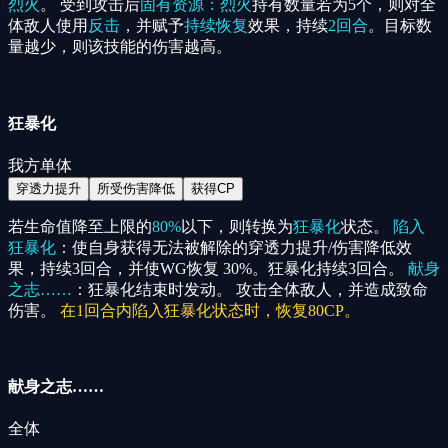
烈火
。 受到攻击后
固有资源：烈火
持有数量若为5个，则对全
体敌人使用
反击
，并赋予
持续恢复
效果，持续
2回合
。目标数
量越少，则该技能的伤害越高。
狂暴化
我方单体
穿透力提升
所受伤害降低
获得CP
若生命值降至上限的
80%
以下，则转换为
狂暴化
状态。
陷入
狂暴化
：使自身获得无法被解除的穿透力提升/伤害降低效
果，持续3回合，并使WG恢复 30%。狂暴化持续3回合。
献身
之志……
：狂暴化结束时发动。 攻击全体敌人，并造成致命
伤害。
在1回合内陷入狂暴化状态时，恢复80CP。
献身之志……
全体