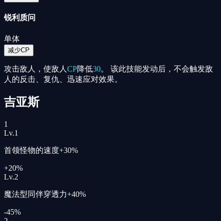
锐利质问
单体
减少CP
攻击敌人，使敌人
CP
降低
30
。 该此技能发动后，不会触发敌
人的反击、复仇、迅速应对效果。
吉亚斯
1
Lv.
1
首领怪物的速度+30%
+20%
Lv.
2
魔法型同伴穿透力+40%
-45%
2