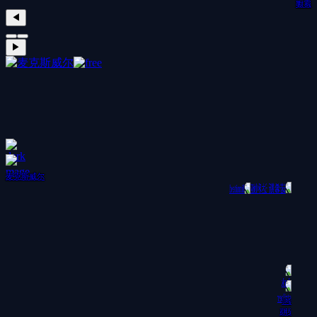
露娜
◀
▶
麦克斯威尔
诺希斯
达利娅