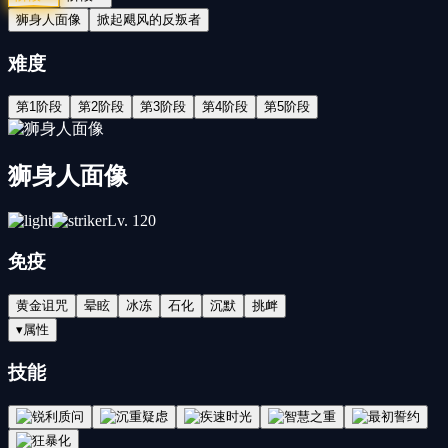
狮身人面像
掀起飓风的反叛者
难度
第1阶段
第2阶段
第3阶段
第4阶段
第5阶段
狮身人面像
Lv.
120
免疫
黄金诅咒
晕眩
冰冻
石化
沉默
挑衅
▾
属性
技能