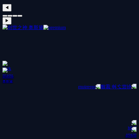
◀
▶
创世之神
奥斯黛
创世之神