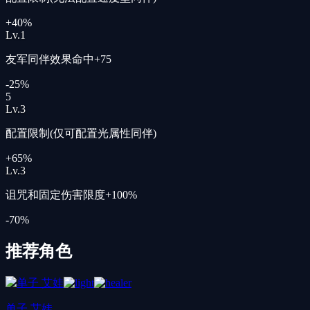
+40%
Lv.
1
友军同伴效果命中+75
-25%
5
Lv.
3
配置限制(仅可配置光属性同伴)
+65%
Lv.
3
诅咒和固定伤害限度+100%
-70%
推荐角色
单子 艾娃