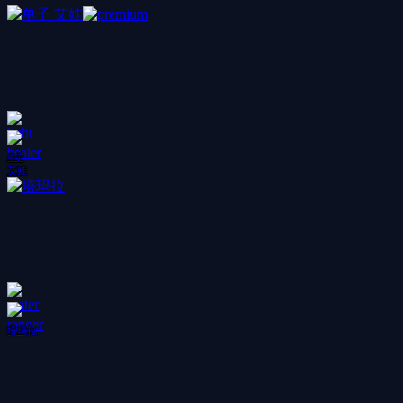
单子
艾娃
塔玛拉