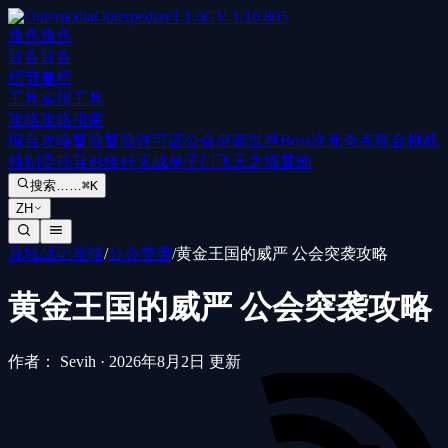
Outerpedia
v
1.1.0
GV
1.10.805
角色
角色
装备
装备
榜
节奏榜
工具
实用工具
攻略
攻略指南
综合攻略
冒险
冒险许可证
公会突袭
世界Boss
次元奇点
联合挑战
特别委托
异形怪歼灭战
单子门
飞天之塔
其他
搜索……
⌘K
ZH
异域战记攻略
/
公会突袭
/
黄金王国的威严 公会突袭攻略
黄金王国的威严 公会突袭攻略
作者： Sevih
·
2026年8月2日 更新