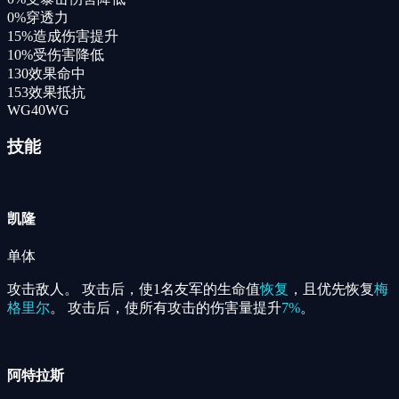
0%
穿透力
15%
造成伤害提升
10%
受伤害降低
130
效果命中
153
效果抵抗
WG
40
WG
技能
凯隆
单体
攻击敌人。 攻击后，使1名友军的生命值
恢复
，且优先恢复
梅
格里尔
。 攻击后，使所有攻击的伤害量提升
7%
。
阿特拉斯