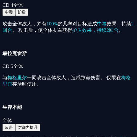
CD
4
全体
中毒
护盾
攻击全体敌人，并有
100%
的几率对目标造成
中毒
效果，持续
2
回合
。 攻击后，使全体友军获得
护盾
效果，持续2回合
。
赫拉克雷斯
CD
5
全体
与
梅格里尔
一同攻击全体敌人，造成致命伤害。 仅限在
梅格
里尔
存活时使用。
生存本能
全体
反击
防御力提升