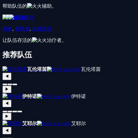
帮助队伍的
火
辅助。
蒂欧
,
奥斯黛
,
莉婕洛特
让队伍存活的
火
治疗者。
推荐队伍
瓦伦塔茵
3 star rarity
瓦伦塔茵
◀
▶
伊特诺
3 star rarity
伊特诺
◀
▶
艾耶尔
3 star rarity
艾耶尔
◀