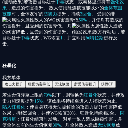
(被动效果)若攻击目标处于
中毒
状态，或泰格里尔持有
强化效
果
，造成的伤害提升。 敌人使用除连携技能以外的
全体范围
技能
时，全体友军的
防御力
提升，持续
2回合
。 受到的非
火属性
敌人的WG伤害量降低
50%
，并使对其造成的
伤害提升，且受到的伤害降低。 对
火属性
敌人造成
的伤害降低，且受到的伤害提升。 (触发效果)敌方行动后，若
目标处于
中毒
状态，WG恢复
1
，并立即用
阿特拉斯
进行反
击。
狂暴化
我方单体
攻击力提升
所受伤害降低
无法恢复
所受伤害提升
获得CP
若生命值降至上限的
70%
以下，则转换为
狂暴化
状态，并使攻
击力和速度提升
15%
。该效果将持续至进入力竭状态为止。
陷入狂暴化
：使自身获得无法被解除的攻击力提升/伤害降低
效果，持续5回合，并使WG恢复30%。狂暴化持续4回合。
阿
克特翁
：狂暴化结束时发动。 对单一敌人造成巨额伤害，并
使全体友军的生命值恢复
30%
。对全体敌人造成
无法恢复
效