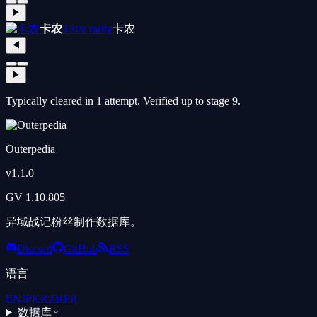
▶
卡农
3 star rarity
卡农
◀
▶
Typically cleared in 1 attempt. Verified up to stage 9.
Outerpedia
v
1.1.0
GV
1.10.805
异域战记粉丝制作数据库。
Discord
GitHub
RSS
语言
EN
JP
KR
ZH
FR
数据库