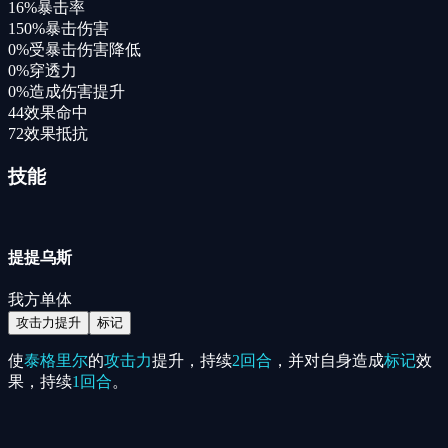
16%
暴击率
150%
暴击伤害
0%
受暴击伤害降低
0%
穿透力
0%
造成伤害提升
44
效果命中
72
效果抵抗
技能
提提乌斯
我方单体
攻击力提升
标记
使
泰格里尔
的
攻击力
提升，持续
2回合
，并对自身造成
标记
效
果，持续
1回合
。