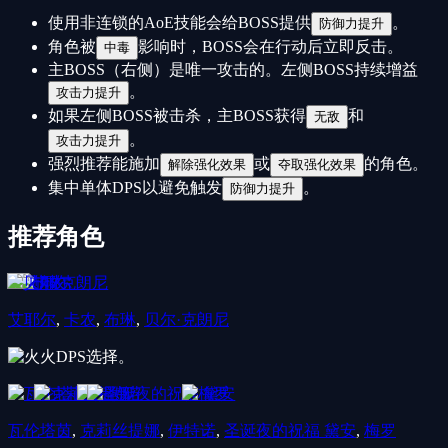
使用非连锁的AoE技能会给BOSS提供
。
防御力提升
角色被
影响时，BOSS会在行动后立即反击。
中毒
主BOSS（右侧）是唯一攻击的。左侧BOSS持续增益
。
攻击力提升
如果左侧BOSS被击杀，主BOSS获得
和
无敌
。
攻击力提升
强烈推荐能施加
或
的角色。
解除强化效果
夺取强化效果
集中单体DPS以避免触发
。
防御力提升
推荐角色
艾耶尔
,
卡农
,
布琳
,
贝尔·克朗尼
火
DPS选择。
瓦伦塔茵
,
克莉丝提娜
,
伊特诺
,
圣诞夜的祝福 黛安
,
梅罗