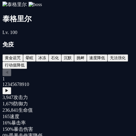
泰格里尔
Lv.
100
免疫
黄金诅咒
晕眩
冰冻
石化
沉默
挑衅
速度降低
无法强化
行动值降低
◀
1
1
2
3
4
5
6
7
8
9
10
▶
3,947
攻击力
1,679
防御力
236,841
生命值
165
速度
16%
暴击率
150%
暴击伤害
0%
受暴击伤害降低