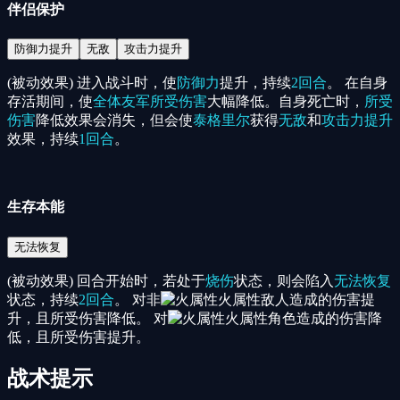
伴侣保护
防御力提升
无敌
攻击力提升
(被动效果) 进入战斗时，使
防御力
提升，持续
2回合
。 在自身
存活期间，使
全体友军
所受伤害
大幅降低。自身死亡时，
所受
伤害
降低效果会消失，但会使
泰格里尔
获得
无敌
和
攻击力提升
效果，持续
1回合
。
生存本能
无法恢复
(被动效果) 回合开始时，若处于
烧伤
状态，则会陷入
无法恢复
状态，持续
2回合
。 对非
火属性
敌人造成的伤害提
升，且所受伤害降低。 对
火属性
角色造成的伤害降
低，且所受伤害提升。
战术提示