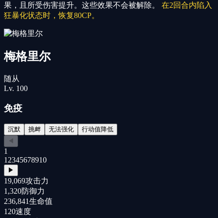
果，且所受伤害提升。这些效果不会被解除。
在2回合内陷入
狂暴化状态时，恢复80CP。
梅格里尔
随从
Lv.
100
免疫
沉默
挑衅
无法强化
行动值降低
◀
1
1
2
3
4
5
6
7
8
9
10
▶
19,069
攻击力
1,320
防御力
236,841
生命值
120
速度