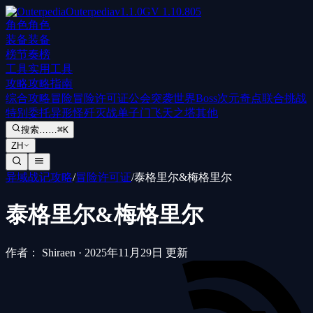
Outerpedia
v
1.1.0
GV
1.10.805
角色
角色
装备
装备
榜
节奏榜
工具
实用工具
攻略
攻略指南
综合攻略
冒险
冒险许可证
公会突袭
世界Boss
次元奇点
联合挑战
特别委托
异形怪歼灭战
单子门
飞天之塔
其他
搜索……
⌘K
ZH
异域战记攻略
/
冒险许可证
/
泰格里尔&梅格里尔
泰格里尔&梅格里尔
作者： Shiraen
·
2025年11月29日 更新