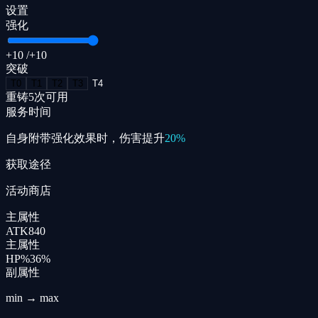
设置
强化
+10
/+
10
突破
T
0
T
1
T
2
T
3
T
4
重铸
5
次可用
服务时间
自身附带强化效果时，伤害提升
20%
获取途径
活动商店
主属性
ATK
840
主属性
HP%
36
%
副属性
min → max