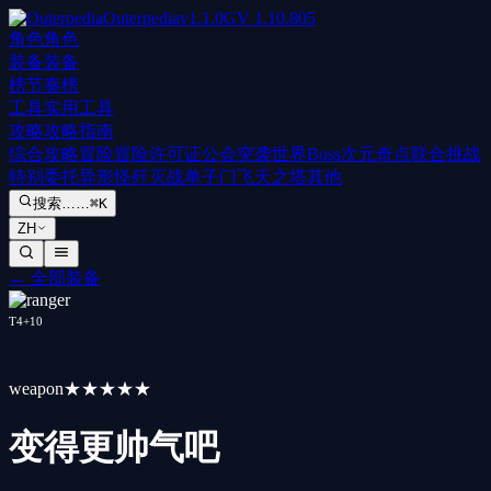
Outerpedia
v
1.1.0
GV
1.10.805
角色
角色
装备
装备
榜
节奏榜
工具
实用工具
攻略
攻略指南
综合攻略
冒险
冒险许可证
公会突袭
世界Boss
次元奇点
联合挑战
特别委托
异形怪歼灭战
单子门
飞天之塔
其他
搜索……
⌘K
ZH
←
全部装备
T
4
+
10
weapon
★★★★★
变得更帅气吧