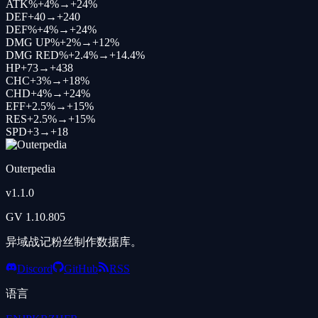
ATK%
+
4%
→
+
24%
DEF
+
40
→
+
240
DEF%
+
4%
→
+
24%
DMG UP%
+
2%
→
+
12%
DMG RED%
+
2.4%
→
+
14.4%
HP
+
73
→
+
438
CHC
+
3%
→
+
18%
CHD
+
4%
→
+
24%
EFF
+
2.5%
→
+
15%
RES
+
2.5%
→
+
15%
SPD
+
3
→
+
18
Outerpedia
v
1.1.0
GV
1.10.805
异域战记粉丝制作数据库。
Discord
GitHub
RSS
语言