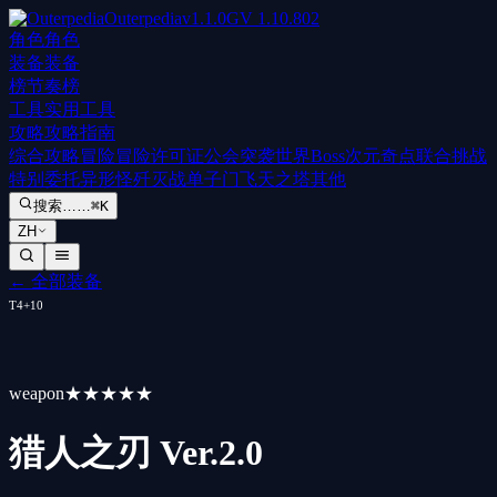
Outerpedia
v
1.1.0
GV
1.10.802
角色
角色
装备
装备
榜
节奏榜
工具
实用工具
攻略
攻略指南
综合攻略
冒险
冒险许可证
公会突袭
世界Boss
次元奇点
联合挑战
特别委托
异形怪歼灭战
单子门
飞天之塔
其他
搜索……
⌘K
ZH
←
全部装备
T
4
+
10
weapon
★★★★★
猎人之刃 Ver.2.0