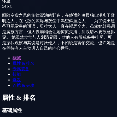
体重
54 kg
跟随空虚之风的旋律漂泊的野狗，在静谧的凌晨独自漫步于黎
明之人，在飞散的灰烬与灰尘中渴望鲜血之人……为了说出这
些冠冕堂皇的话语，贝拉大人一直在竭尽全力。虽然她总强调
是魔族方言，但人设崩塌会让她惊慌失措，所以请不要故意拆
穿。 她虽然常常与人划清界限，对他人有所戒备并排斥。可
是据我观察与其说是讨厌他人，不如说是害怕交流。也许她是
在等待有人主动进入自己的内心世界。
概览
属性 & 排名
专属装备
技能
爆发
连携 & 夹攻
属性 & 排名
基础属性