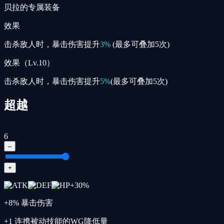
贝拉的专属装备
效果
击杀敌人时，暴击伤害提升
3%
(最多可叠加5次)
效果（Lv.10）
击杀敌人时，暴击伤害提升
5%
(最多可叠加5次)
超越
6
–
+
+
30
%
+8% 暴击伤害
+1 连携被动技能的WG降低量