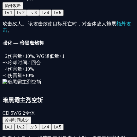
额外攻击
Lv.
1
Lv.
2
Lv.
3
Lv.
4
Lv.
5
攻击敌人。 该攻击致使目标死亡时，对全体敌人施展
额外攻
击
。
强化
—
暗黑魔焰舞
+
2
伤害量+10%, WG降低量+1
+
3
冷却时间-1回合
+
4
伤害量+10%
+
5
伤害量+10%
暗黑霸主烈空斩
CD
5
WG
2
全体
冷却时间减少
Lv.
1
Lv.
2
Lv.
3
Lv.
4
Lv.
5