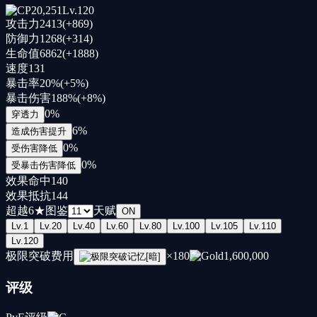
20,251
Lv.
120
攻击力
2413
(+
869
)
防御力
1268
(+
314
)
生命值
6862
(+
1888
)
速度
131
暴击率
20
%
(+
5
%
)
暴击伤害
188
%
(+
8
%
)
0
%
穿透力
6
%
造成伤害提升
0
%
受伤害降低
0
%
受暴击伤害降低
效果命中
140
效果抵抗
144
超越
6
★
图鉴
天赋
ON
Lv.
1
Lv.
20
Lv.
40
Lv.
60
Lv.
80
Lv.
100
Lv.
105
Lv.
110
Lv.
120
极限突破费用
×
180
1,600,000
评级