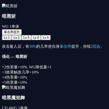
暗黑斩
WG
1
单体
暴击率提升
Lv.
1
Lv.
2
Lv.
3
Lv.
4
Lv.
5
攻击敌人后，有
30%
的几率使自身
暴击率
提升，持续
2回合
。
强化
—
暗黑斩
+
2
伤害量+10%, WG降低量+1
+
3
效果触发几率+10%
+
4
伤害量+10%
+
5
伤害量+10%
暗黑魔焰舞
CD
4
WG
1
单体