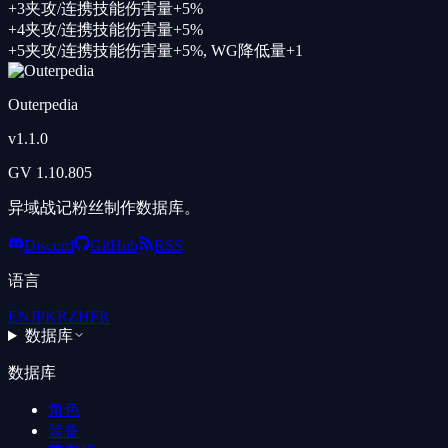
+
3
夹攻/连携技能伤害量+5%
+
4
夹攻/连携技能伤害量+5%
+
5
夹攻/连携技能伤害量+5%, WG降低量+1
Outerpedia
v
1.1.0
GV
1.10.805
异域战记粉丝制作数据库。
Discord
GitHub
RSS
语言
EN
JP
KR
ZH
FR
数据库
数据库
角色
装备