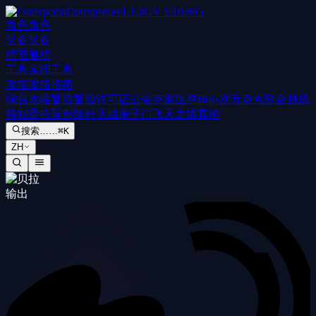
Outerpedia
v
1.1.0
GV
1.10.805
角色
角色
装备
装备
榜
节奏榜
工具
实用工具
攻略
攻略指南
综合攻略
冒险
冒险许可证
公会突袭
世界Boss
次元奇点
联合挑战
特别委托
异形怪歼灭战
单子门
飞天之塔
其他
搜索……
⌘K
ZH
输出