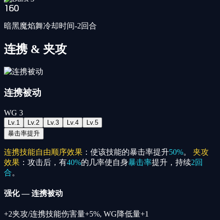
160
暗黑魔焰舞冷却时间-2回合
连携 & 夹攻
连携被动
WG
3
Lv.
1
Lv.
2
Lv.
3
Lv.
4
Lv.
5
暴击率提升
连携技能自由顺序效果
：使该技能的暴击率提升
50%
。
夹攻
效果
：攻击后，有
40%
的几率使自身
暴击率
提升，持续
2回
合
。
强化
—
连携被动
+
2
夹攻/连携技能伤害量+5%, WG降低量+1