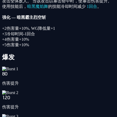
攻击全体敌人。 当该攻击以暴击命中时，使暴击伤害提升。
使用技能后，
暗黑魔焰舞
的技能冷却时间减少
1回合
。
强化
—
暗黑霸主烈空斩
+
2
伤害量+10%, WG降低量+1
+
3
冷却时间-1回合
+
4
伤害量+10%
+
5
伤害量+10%
爆发
80
伤害提升
120
伤害提升