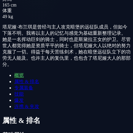
165 cm
体重
49 kg
塔尼娅·布兰琪是曾经与主人攻克暗堡的远征队成员，但如今
下落不明。我将以主人的记忆与感觉为基础重新整理记录。
她是一名挥动巨剑的骑士，同时也是斯黛拉王女的护卫。尽管
世人都觉得她是资质平平的骑士，但塔尼娅大人以绝对的努力
克服了一切。得益于每天苦练剑术，她在暗堡远征队立下的功
劳无人能及。也许主人的复仇里，也包含了塔尼娅大人的那部
分。
概览
属性 & 排名
专属装备
技能
爆发
连携 & 夹攻
属性 & 排名