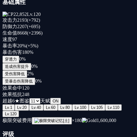
基础属性
22,852
Lv.
120
攻击力
2193
(+
792
)
防御力
2207
(+
695
)
生命值
8668
(+
2396
)
速度
97
暴击率
20
%
(+
5
%
)
暴击伤害
180
%
0
%
穿透力
0
%
造成伤害提升
2
%
受伤害降低
0
%
受暴击伤害降低
效果命中
120
效果抵抗
248
超越
6
★
图鉴
天赋
ON
Lv.
1
Lv.
20
Lv.
40
Lv.
60
Lv.
80
Lv.
100
Lv.
105
Lv.
110
Lv.
120
极限突破费用
×
180
1,600,000
评级