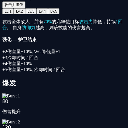
攻击力降低
Lv.
1
Lv.
2
Lv.
3
Lv.
4
Lv.
5
攻击全体敌人，并有
70%
的几率使目标
攻击力
降低，持续
1回
合
。 自身
防御力
越高，则该技能的伤害越高。
强化
—
护卫结束
+
2
伤害量+10%
,
WG降低量+1
+
3
冷却时间-1回合
+
4
伤害量+10%
+
5
伤害量+10%
,
冷却时间-1回合
爆发
80
伤害提升
120