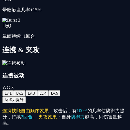
晕眩触发几率+15%
160
晕眩持续+1回合
连携 & 夹攻
连携被动
WG
3
Lv.
1
Lv.
2
Lv.
3
Lv.
4
Lv.
5
防御力提升
连携技能自由顺序效果
：攻击后，有
100%
的几率使防御力提
升，持续
2回合
。
夹攻效果
：自身
防御力
越高，则伤害量越
高。