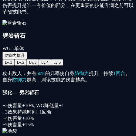
伤害提升是唯一有价值的部分，在更重要的技能升满之前可以
节省技能书。
劈岩斩石
WG
1
单体
防御力提升
Lv.
1
Lv.
2
Lv.
3
Lv.
4
Lv.
5
攻击敌人，并有
50%
的几率使自身
防御力
提升，持续
1回合
。
自身
防御力
越高，则该技能的伤害越高。
强化
—
劈岩斩石
+
2
伤害量+10%
,
WG降低量+1
+
3
效果持续时间+1回合
+
4
伤害量+10%
+
5
伤害量+15%