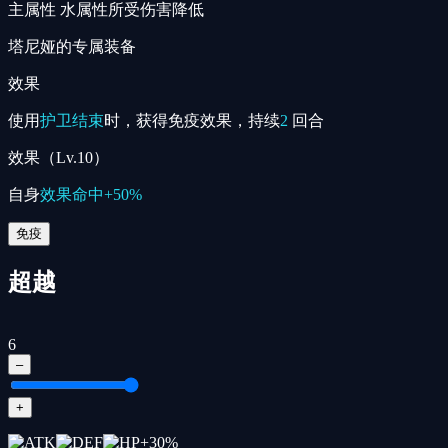
主属性
水属性所受伤害降低
塔尼娅的专属装备
效果
使用
护卫结束
时，获得免疫效果，持续
2
回合
效果（Lv.10）
自身
效果命中
+50%
免疫
超越
6
–
+
+
30
%