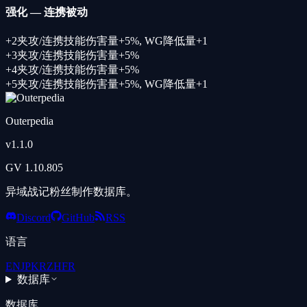
强化
—
连携被动
+
2
夹攻/连携技能伤害量+5%
,
WG降低量+1
+
3
夹攻/连携技能伤害量+5%
+
4
夹攻/连携技能伤害量+5%
+
5
夹攻/连携技能伤害量+5%
,
WG降低量+1
Outerpedia
v
1.1.0
GV
1.10.805
异域战记粉丝制作数据库。
Discord
GitHub
RSS
语言
EN
JP
KR
ZH
FR
数据库
数据库