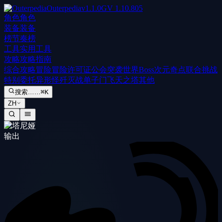
Outerpedia
v
1.1.0
GV
1.10.805
角色
角色
装备
装备
榜
节奏榜
工具
实用工具
攻略
攻略指南
综合攻略
冒险
冒险许可证
公会突袭
世界Boss
次元奇点
联合挑战
特别委托
异形怪歼灭战
单子门
飞天之塔
其他
搜索……
⌘K
ZH
输出