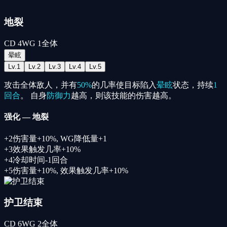
地裂
CD
4
WG
1
全体
晕眩
Lv.
1
Lv.
2
Lv.
3
Lv.
4
Lv.
5
攻击全体敌人，并有
50%
的几率使目标陷入
晕眩
状态，持续
1
回合
。 自身
防御力
越高，则该技能的伤害越高。
强化
—
地裂
+
2
伤害量+10%
,
WG降低量+1
+
3
效果触发几率+10%
+
4
冷却时间-1回合
+
5
伤害量+10%
,
效果触发几率+10%
护卫结束
CD
6
WG
2
全体