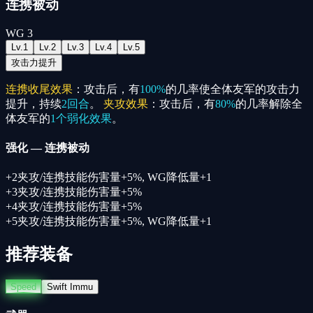
连携被动
WG
3
Lv.
1
Lv.
2
Lv.
3
Lv.
4
Lv.
5
攻击力提升
连携收尾效果
：攻击后，有
100%
的几率使全体友军的攻击力
提升，持续
2回合
。
夹攻效果
：攻击后，有
80%
的几率解除全
体友军的
1个
弱化效果
。
强化
—
连携被动
+
2
夹攻/连携技能伤害量+5%, WG降低量+1
+
3
夹攻/连携技能伤害量+5%
+
4
夹攻/连携技能伤害量+5%
+
5
夹攻/连携技能伤害量+5%, WG降低量+1
推荐装备
Speed
Swift Immu