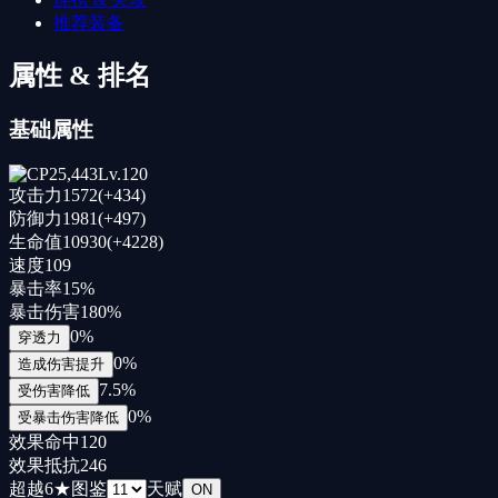
推荐装备
属性 & 排名
基础属性
25,443
Lv.
120
攻击力
1572
(+
434
)
防御力
1981
(+
497
)
生命值
10930
(+
4228
)
速度
109
暴击率
15
%
暴击伤害
180
%
0
%
穿透力
0
%
造成伤害提升
7.5
%
受伤害降低
0
%
受暴击伤害降低
效果命中
120
效果抵抗
246
超越
6
★
图鉴
天赋
ON