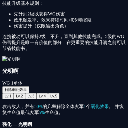
技能升级基本规则：
先升到2级以获得WG伤害
效果触发率、效果持续时间和冷却缩减
伤害提升（仅限输出角色）
连携被动可以保持2级，不升，直到其他技能完成。5级的WG
伤害提升是唯一有价值的部分，在更重要的技能升满之前可以
节省技能书。
光明啊
WG
1
单体
解除弱化效果
Lv.
1
Lv.
2
Lv.
3
Lv.
4
Lv.
5
攻击敌人，并有
50%
的几率解除全体友军
1
个
弱化效果
。 并恢
复生命值最低友军
5%
生命值。
强化
—
光明啊