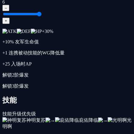
6
–
+
+
30
%
+10% 友军生命值
+1 连携被动技能的WG降低量
+25 入场时AP
解锁2阶爆发
解锁3阶爆发
技能
技能升级优先级
神明复苏
庇佑降临
光
明啊