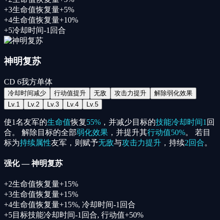
+
3
生命值恢复量+5%
+
4
生命值恢复量+10%
+
5
冷却时间-1回合
神明复苏
CD
6
我方单体
冷却时间减少
行动值提升
无敌
攻击力提升
解除弱化效果
Lv.
1
Lv.
2
Lv.
3
Lv.
4
Lv.
5
使1名友军的
生命值
恢复
55%
，并减少目标的
技能冷却时间
1
回
合。 解除目标的全部
弱化效果
，并提升其
行动值
50%
。 若目
标为
持续属性
友军，则赋予
无敌
与
攻击力提升
，持续
2回合
。
强化
—
神明复苏
+
2
生命值恢复量+15%
+
3
生命值恢复量+15%
+
4
生命值恢复量+15%, 冷却时间-1回合
+
5
目标技能冷却时间-1回合, 行动值+50%