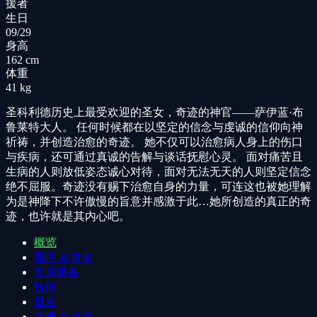
援者
生日
09/29
身高
162 cm
体重
41 kg
圣科利德历史上最受欢迎的圣女，奇迹的神官——萨伊蓝·布
鲁莱特大人。 任何时候都在以坚定的信念与虔诚的信仰向神
祈祷，并创造治愈的奇迹。 她不仅可以治愈病人身上的伤口
与疾病，还可通过真诚的告解与谈话抚慰心灵。 面对痛苦且
生病的人则放低姿态诚心对待，面对无法无天的人则坚定信念
绝不屈服。奇迹没有赐下治愈自身的力量，可连这也被她理解
为是神降下不许傲慢的旨意并感激于此…她所创造的真正的奇
迹，也许就是其内心吧。
概览
属性 & 排名
专属装备
技能
爆发
连携 & 夹攻