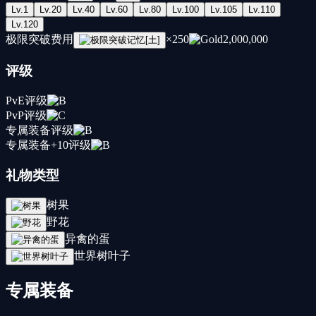
Lv.
1
Lv.
20
Lv.
40
Lv.
60
Lv.
80
Lv.
100
Lv.
105
Lv.
110
Lv.
120
极限突破费用
×
250
2,000,000
评级
PvE评级
PvP评级
专属装备评级
专属装备+10评级
礼物类型
树果
野花
异禽的蛋
世界树叶子
专属装备