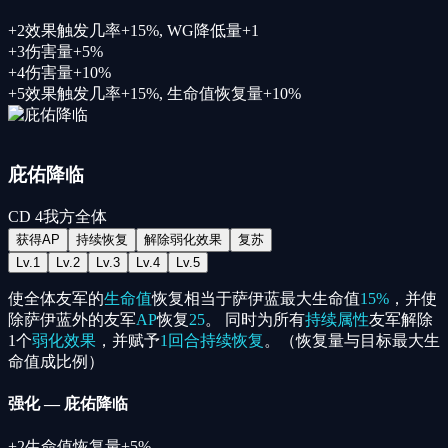
+
2
效果触发几率+15%, WG降低量+1
+
3
伤害量+5%
+
4
伤害量+10%
+
5
效果触发几率+15%, 生命值恢复量+10%
庇佑降临
CD
4
我方全体
获得AP
持续恢复
解除弱化效果
复苏
Lv.
1
Lv.
2
Lv.
3
Lv.
4
Lv.
5
使全体友军的
生命值
恢复相当于萨伊蓝最大生命值
15%
，并使
除萨伊蓝外的友军
AP
恢复
25
。 同时为所有
持续属性
友军解除
1个
弱化效果
，并赋予
1回合
持续恢复
。（恢复量与目标最大生
命值成比例）
强化
—
庇佑降临
+
2
生命值恢复量+5%