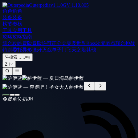
Outerpedia
v
1.1.0
GV
1.10.805
角色
角色
装备
装备
榜
节奏榜
工具
实用工具
攻略
攻略指南
综合攻略
冒险
冒险许可证
公会突袭
世界Boss
次元奇点
联合挑战
特别委托
异形怪歼灭战
单子门
飞天之塔
其他
搜索……
⌘K
ZH
免费单位
奶/坦