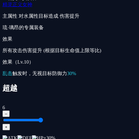
精灵正义女神
主属性
对水属性目标造成 伤害提升
琉·璃昂的专属装备
效果
所有攻击伤害提升 (根据目标生命值上限等比)
效果（Lv.10）
乱击
触发时，无视目标防御力
30%
超越
6
–
+
+
30
%