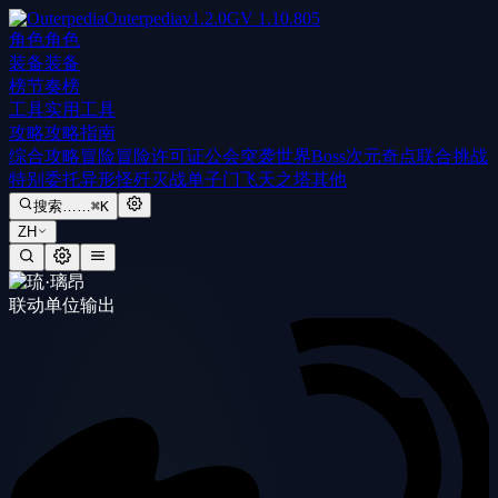
Outerpedia
v
1.2.0
GV
1.10.805
角色
角色
装备
装备
榜
节奏榜
工具
实用工具
攻略
攻略指南
综合攻略
冒险
冒险许可证
公会突袭
世界Boss
次元奇点
联合挑战
特别委托
异形怪歼灭战
单子门
飞天之塔
其他
搜索……
⌘K
ZH
联动单位
输出