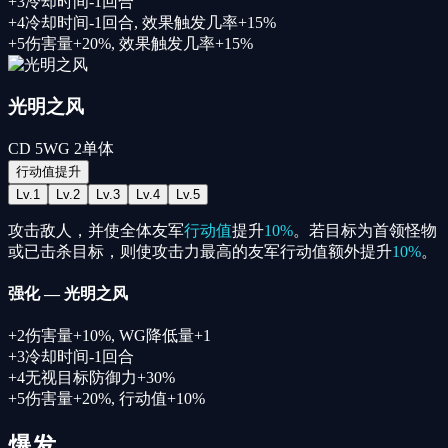
+
3
冷却时间-1回合
+
4
冷却时间-1回合
,
效果触发几率+15%
+
5
伤害量+20%
,
效果触发几率+15%
光明之风
CD
5
WG
2
单体
行动值提升
Lv.
1
Lv.
2
Lv.
3
Lv.
4
Lv.
5
攻击敌人，并使全体友军
行动值
提升
10%
。若目标为首领怪物
或已击杀目标，则使攻击力最高的友军行动值额外提升
10%
。
强化
—
光明之风
+
2
伤害量+10%
,
WG降低量+1
+
3
冷却时间-1回合
+
4
无视目标防御力+30%
+
5
伤害量+20%
,
行动值+10%
爆发