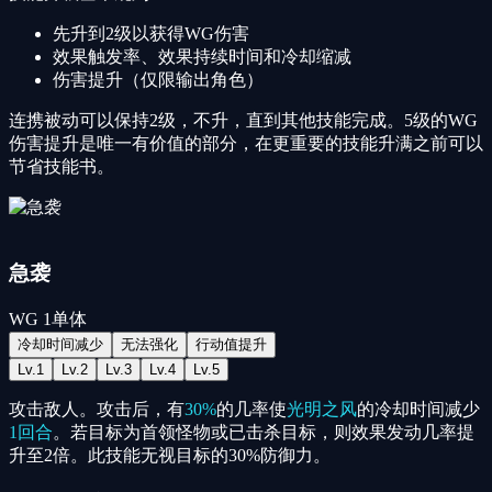
先升到2级以获得WG伤害
效果触发率、效果持续时间和冷却缩减
伤害提升（仅限输出角色）
连携被动可以保持2级，不升，直到其他技能完成。5级的WG
伤害提升是唯一有价值的部分，在更重要的技能升满之前可以
节省技能书。
急袭
WG
1
单体
冷却时间减少
无法强化
行动值提升
Lv.
1
Lv.
2
Lv.
3
Lv.
4
Lv.
5
攻击敌人。攻击后，有
30%
的几率使
光明之风
的冷却时间减少
1回合
。若目标为首领怪物或已击杀目标，则效果发动几率提
升至2倍。此技能无视目标的30%防御力。