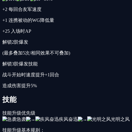
+2 每回合友军速度
+1 连携被动的WG降低量
+25 入场时AP
解锁2阶爆发
(最多叠加5次/相同效果不可叠加)
解锁3阶爆发技能
战斗开始时速度提升+1回合
造成伤害提升5%
技能
技能升级优先级
急袭
疾风奋迅
光明之风
技能升级基本规则：