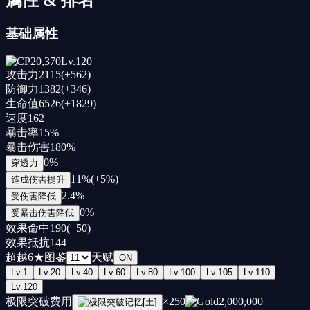
基础属性
20,370
Lv.
120
攻击力
2115
(+
562
)
防御力
1382
(+
346
)
生命值
6526
(+
1829
)
速度
162
暴击率
15
%
暴击伤害
180
%
0
%
穿透力
11
%
(+
5
%
)
造成伤害提升
2.4
%
受伤害降低
0
%
受暴击伤害降低
效果命中
190
(+
50
)
效果抵抗
144
超越
6
★
图鉴
天赋
ON
Lv.
1
Lv.
20
Lv.
40
Lv.
60
Lv.
80
Lv.
100
Lv.
105
Lv.
110
Lv.
120
极限突破费用
×
250
2,000,000