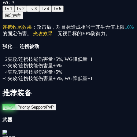
WG
3
Lv.
1
Lv.
2
Lv.
3
Lv.
4
Lv.
5
固定伤害
连携收尾效果
：攻击后，对目标造成相当于其生命值上限
10%
的固定伤害。
夹攻效果
：无视目标的30%防御力。
强化
—
连携被动
+
2
夹攻/连携技能伤害量+5%
,
WG降低量+1
+
3
夹攻/连携技能伤害量+5%
+
4
夹攻/连携技能伤害量+5%
+
5
夹攻/连携技能伤害量+5%
,
WG降低量+1
推荐装备
DPS
Priority Support/PvP
武器