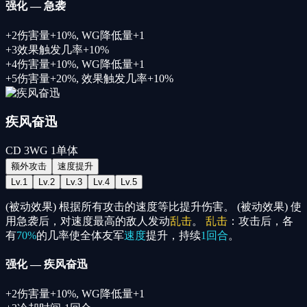
强化
—
急袭
+
2
伤害量+10%
,
WG降低量+1
+
3
效果触发几率+10%
+
4
伤害量+10%
,
WG降低量+1
+
5
伤害量+20%
,
效果触发几率+10%
疾风奋迅
CD
3
WG
1
单体
额外攻击
速度提升
Lv.
1
Lv.
2
Lv.
3
Lv.
4
Lv.
5
(被动效果) 根据所有攻击的速度等比提升伤害。 (被动效果) 使
用急袭后，对速度最高的敌人发动
乱击
。
乱击
：攻击后，各
有
70%
的几率使全体友军
速度
提升，持续
1回合
。
强化
—
疾风奋迅
+
2
伤害量+10%
,
WG降低量+1