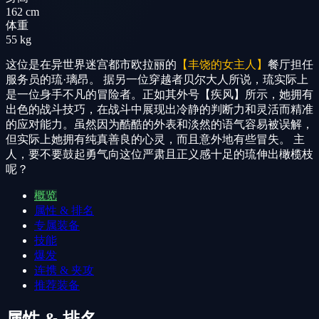
162 cm
体重
55 kg
这位是在异世界迷宫都市欧拉丽的
【丰饶的女主人】
餐厅担任
服务员的琉·璃昂。 据另一位穿越者贝尔大人所说，琉实际上
是一位身手不凡的冒险者。正如其外号【疾风】所示，她拥有
出色的战斗技巧，在战斗中展现出冷静的判断力和灵活而精准
的应对能力。虽然因为酷酷的外表和淡然的语气容易被误解，
但实际上她拥有纯真善良的心灵，而且意外地有些冒失。 主
人，要不要鼓起勇气向这位严肃且正义感十足的琉伸出橄榄枝
呢？
概览
属性 & 排名
专属装备
技能
爆发
连携 & 夹攻
推荐装备
属性 & 排名