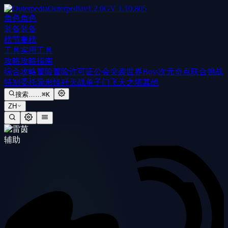
Outerpedia
v
1.2.0
GV
1.10.805
角色
角色
装备
装备
榜
节奏榜
工具
实用工具
攻略
攻略指南
综合攻略
冒险
冒险许可证
公会突袭
世界Boss
次元奇点
联合挑战
特别委托
异形怪歼灭战
单子门
飞天之塔
其他
搜索……
⌘K
ZH
辅助