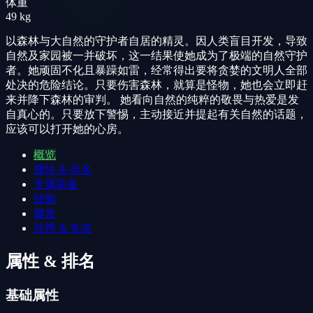
体重
49 kg
以森林与大自然的守护者自居的精灵。因人类盲目开发，导致
自然及家园被一并破坏，这一结果使她成为了极端的自然守护
者。她顽固不化且暴躁如雷，经常得出要将贪婪的文明人全部
处决的危险结论。只要伤害森林，就算是怪物，她也会立即赶
来并降下森林的审判。 她看向自然的纯粹的敬畏与热爱是发
自真心的。只要放下警惕，主动接近并提起有关自然的话题，
应该可以打开她的心房。
概览
属性 & 排名
专属装备
技能
爆发
连携 & 夹攻
属性 & 排名
基础属性