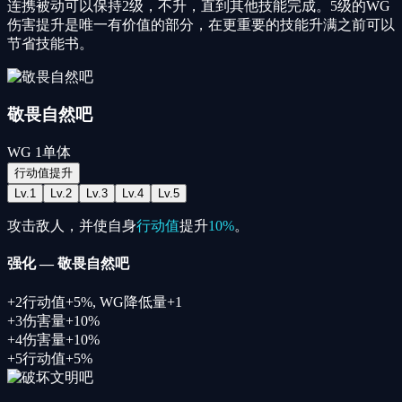
连携被动可以保持2级，不升，直到其他技能完成。5级的WG
伤害提升是唯一有价值的部分，在更重要的技能升满之前可以
节省技能书。
敬畏自然吧
WG
1
单体
行动值提升
Lv.
1
Lv.
2
Lv.
3
Lv.
4
Lv.
5
攻击敌人，并使自身
行动值
提升
10%
。
强化
—
敬畏自然吧
+
2
行动值+5%
,
WG降低量+1
+
3
伤害量+10%
+
4
伤害量+10%
+
5
行动值+5%