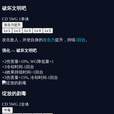
破坏文明吧
CD
5
WG
1
单体
攻击力提升
Lv.
1
Lv.
2
Lv.
3
Lv.
4
Lv.
5
攻击敌人，并使自身的
攻击力
提升，持续
1回合
。
强化
—
破坏文明吧
+
2
伤害量+10%
,
WG降低量+1
+
3
冷却时间-1回合
+
4
效果持续时间+1回合
+
5
伤害量+15%
,
冷却时间-1回合
绽放的剧毒
CD
5
WG
2
全体
中毒