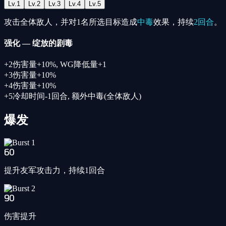
Lv.
1
Lv.
2
Lv.
3
Lv.
4
Lv.
5
攻击全体敌人，并对1名所选目标造成
中毒
效果，持续
2回合
。
强化
—
绽放的剧毒
+
2
伤害量+10%
,
WG降低量+1
+
3
伤害量+10%
+
4
伤害量+10%
+
5
冷却时间-1回合
,
额外中毒(全体敌人)
爆发
60
提升友军攻击力，持续1回合
90
伤害提升