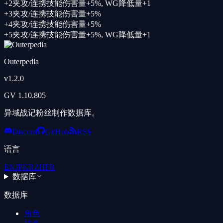
+
2
夹攻/连携技能伤害量+5%
,
WG降低量+1
+
3
夹攻/连携技能伤害量+5%
+
4
夹攻/连携技能伤害量+5%
+
5
夹攻/连携技能伤害量+5%
,
WG降低量+1
Outerpedia
v
1.2.0
GV
1.10.805
异域战记粉丝制作数据库。
Discord
GitHub
RSS
语言
EN
JP
KR
ZH
FR
数据库
数据库
角色