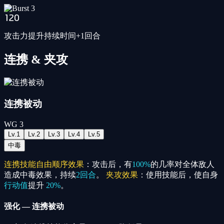
120
攻击力提升持续时间+1回合
连携 & 夹攻
连携被动
WG
3
Lv.
1
Lv.
2
Lv.
3
Lv.
4
Lv.
5
中毒
连携技能自由顺序效果
：攻击后，有
100%
的几率对全体敌人
造成中毒效果，持续
2回合
。
夹攻效果
：使用技能后，使自身
行动值
提升
20%
。
强化
—
连携被动