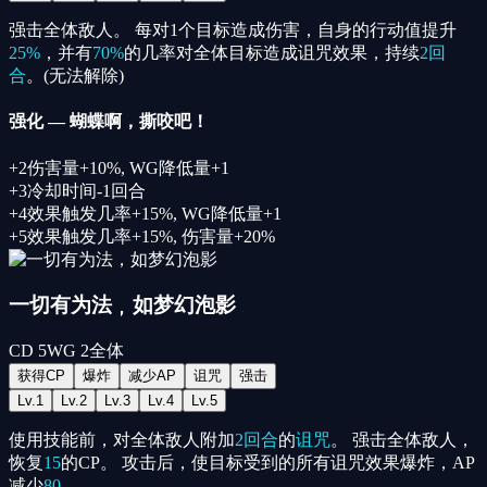
强击全体敌人。 每对1个目标造成伤害，自身的行动值提升
25%
，并有
70%
的几率对全体目标造成诅咒效果，持续
2回
合
。(无法解除)
强化
—
蝴蝶啊，撕咬吧！
+
2
伤害量+10%, WG降低量+1
+
3
冷却时间-1回合
+
4
效果触发几率+15%, WG降低量+1
+
5
效果触发几率+15%, 伤害量+20%
一切有为法，如梦幻泡影
CD
5
WG
2
全体
获得CP
爆炸
减少AP
诅咒
强击
Lv.
1
Lv.
2
Lv.
3
Lv.
4
Lv.
5
使用技能前，对全体敌人附加
2回合
的
诅咒
。 强击全体敌人，
恢复
15
的CP。 攻击后，使目标受到的所有诅咒效果爆炸，AP
减少
80
。