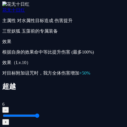
花无十日红
主属性
对水属性目标造成 伤害提升
三世妖狐 玉藻前的专属装备
效果
根据自身的效果命中等比提升伤害 (最多100%)
效果（Lv.10）
对目标附加诅咒时，我方全体伤害增加
+50%
超越
6
–
+