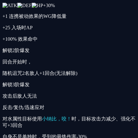
+
30
%
+1 连携被动效果的WG降低量
+25 入场时AP
+100% 效果命中
解锁2阶爆发
回合开始时，
随机诅咒2名敌人+1回合(无法解除)
解锁3阶爆发
攻击后敌人无法
反击/复仇/迅速应对
对水属性目标使用
小纳比，咬！
时，目标攻击力减少、强化不
可+3回合
自身不是单独时，受到的最终伤害-30%