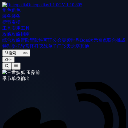
Outerpedia
v
1.1.0
GV
1.10.805
角色
角色
装备
装备
榜
节奏榜
工具
实用工具
攻略
攻略指南
综合攻略
冒险
冒险许可证
公会突袭
世界Boss
次元奇点
联合挑战
特别委托
异形怪歼灭战
单子门
飞天之塔
其他
搜索……
⌘K
ZH
季节单位
输出