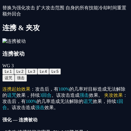
替换为强化攻击 扩大攻击范围 自身的所有技能冷却时间重置
额外回合
连携 & 夹攻
连携被动
WG
3
Lv.
1
Lv.
2
Lv.
3
Lv.
4
Lv.
5
诅咒
强击
连携起始效果
：攻击后，有
100%
的几率对目标造成无法解除
的
诅咒
效果，持续
3回合
。该攻击造成
强击
效果。
夹攻效果
：
攻击后，有
100%
的几率造成无法解除的
诅咒
效果，持续
1回
合
。该攻击造成
强击
效果。
强化
—
连携被动