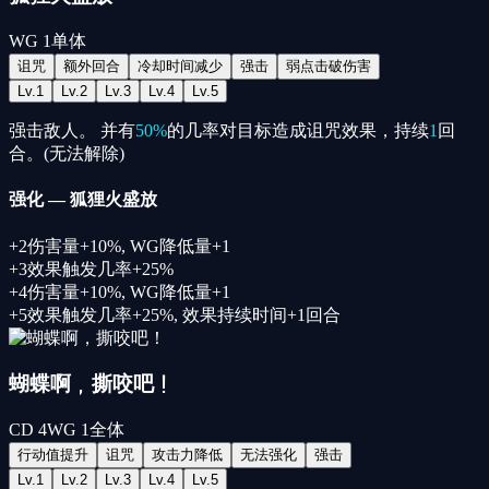
WG
1
单体
诅咒
额外回合
冷却时间减少
强击
弱点击破伤害
Lv.
1
Lv.
2
Lv.
3
Lv.
4
Lv.
5
强击敌人。 并有
50%
的几率对目标造成诅咒效果，持续
1
回
合。(无法解除)
强化
—
狐狸火盛放
+
2
伤害量+10%, WG降低量+1
+
3
效果触发几率+25%
+
4
伤害量+10%, WG降低量+1
+
5
效果触发几率+25%, 效果持续时间+1回合
蝴蝶啊，撕咬吧！
CD
4
WG
1
全体
行动值提升
诅咒
攻击力降低
无法强化
强击
Lv.
1
Lv.
2
Lv.
3
Lv.
4
Lv.
5