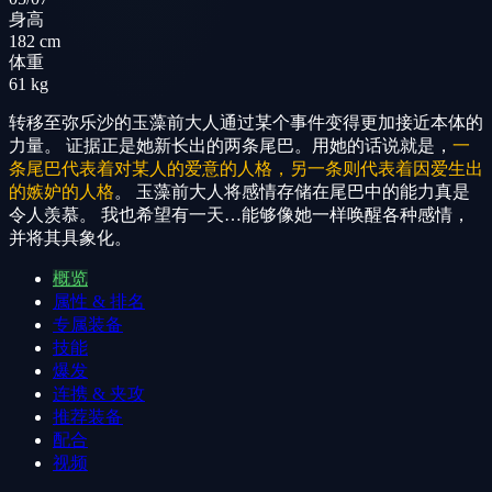
身高
182 cm
体重
61 kg
转移至弥乐沙的玉藻前大人通过某个事件变得更加接近本体的
力量。 证据正是她新长出的两条尾巴。用她的话说就是，
一
条尾巴代表着对某人的爱意的人格，另一条则代表着因爱生出
的嫉妒的人格
。 玉藻前大人将感情存储在尾巴中的能力真是
令人羡慕。 我也希望有一天…能够像她一样唤醒各种感情，
并将其具象化。
概览
属性 & 排名
专属装备
技能
爆发
连携 & 夹攻
推荐装备
配合
视频