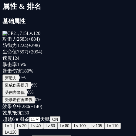
属性 & 排名
基础属性
21,715
Lv.
120
攻击力
2683
(+
884
)
防御力
1224
(+
298
)
生命值
7597
(+
2094
)
速度
124
暴击率
15
%
暴击伤害
180
%
0
%
穿透力
6
%
造成伤害提升
0
%
受伤害降低
0
%
受暴击伤害降低
效果命中
280
(+
140
)
效果抵抗
130
超越
6
★
图鉴
天赋
ON
Lv.
1
Lv.
20
Lv.
40
Lv.
60
Lv.
80
Lv.
100
Lv.
105
Lv.
110
Lv.
120